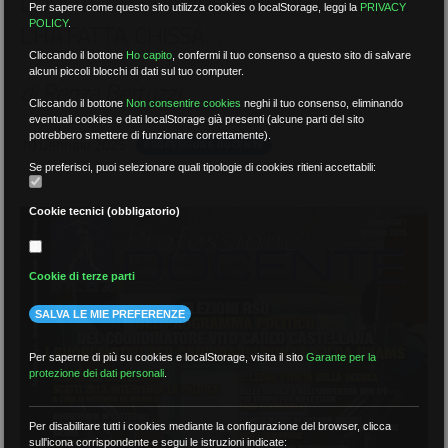
DOPOTUTTO, DAVIDE CONTRO GOLIA, CE
Per sapere come questo sito utilizza cookies o localStorage, leggi la
PRIVACY
POLICY
.
L’HA FATTA. CHISSÀ…
Cliccando il bottone
Ho capito
,
confermi il tuo consenso a questo sito di salvare
alcuni piccoli blocchi di dati sul tuo computer.
di Renza Bertuzzi
Cliccando il bottone
Non consentire cookies
neghi il tuo consenso, eliminando
eventuali cookies e dati localStorage già presenti (alcune parti del sito
potrebbero smettere di funzionare correttamente).
10 Gennaio 2025
PROFESSIONE DOCENTE
Se preferisci, puoi selezionare quali tipologie di cookies ritieni accettabili:
Cookie tecnici (obbligatorio)
Cookie di terze parti
SALVA LE MIE PREFERENZE
Per saperne di più su cookies e localStorage, visita il sito
Garante per la
protezione dei dati personali
.
Per disabilitare tutti i cookies mediante la configurazione del browser, clicca
sull'icona corrispondente e segui le istruzioni indicate: