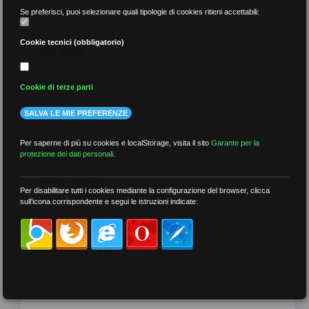
Se preferisci, puoi selezionare quali tipologie di cookies ritieni accettabili:
Cookie tecnici (obbligatorio)
per data
Cookie di terze parti
SALVA LE MIE PREFERENZE
più recenti
Per saperne di più su cookies e localStorage, visita il sito
Garante per la
protezione dei dati personali
.
meno recenti
Per disabilitare tutti i cookies mediante la configurazione del browser, clicca
sull'icona corrispondente e segui le istruzioni indicate:
per tag
##DS
##FGU
##Gilda
##audoizioni
##autonomia