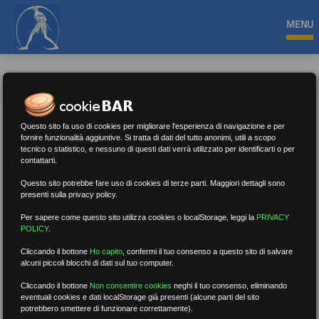
MENU
Questo sito fa uso di cookies per migliorare l'esperienza di navigazione e per
fornire funzionalità aggiuntive. Si tratta di dati del tutto anonimi, utili a scopo
tecnico o statistico, e nessuno di questi dati verrà utilizzato per identificarti o per
Covid
contattarti.
Questo sito potrebbe fare uso di cookies di terze parti. Maggiori dettagli sono
presenti sulla privacy policy.
Nessun risultato.
Rimuovi filtri
Per sapere come questo sito utilizza cookies o localStorage, leggi la
PRIVACY
POLICY
.
Cliccando il bottone
Ho capito
,
confermi il tuo consenso a questo sito di salvare
alcuni piccoli blocchi di dati sul tuo computer.
RICERCA
Cliccando il bottone
Non consentire cookies
neghi il tuo consenso, eliminando
eventuali cookies e dati localStorage già presenti (alcune parti del sito
potrebbero smettere di funzionare correttamente).