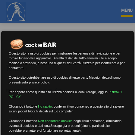
MENU
Questo sito fa uso di cookies per migliorare l'esperienza di navigazione e per
fornire funzionalità aggiuntive. Si tratta di dati del tutto anonimi, utili a scopo
tecnico o statistico, e nessuno di questi dati verrà utilizzato per identificarti o per
Estero
contattarti.
Questo sito potrebbe fare uso di cookies di terze parti. Maggiori dettagli sono
presenti sulla privacy policy.
Nessun risultato.
Rimuovi filtri
Per sapere come questo sito utilizza cookies o localStorage, leggi la
PRIVACY
POLICY
.
Cliccando il bottone
Ho capito
,
confermi il tuo consenso a questo sito di salvare
alcuni piccoli blocchi di dati sul tuo computer.
RICERCA
Cliccando il bottone
Non consentire cookies
neghi il tuo consenso, eliminando
eventuali cookies e dati localStorage già presenti (alcune parti del sito
potrebbero smettere di funzionare correttamente).