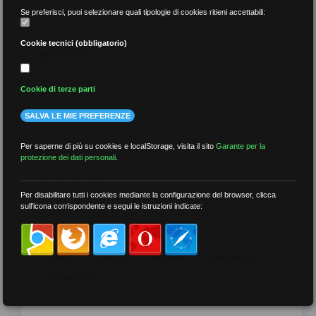
Se preferisci, puoi selezionare quali tipologie di cookies ritieni accettabili:
Cookie tecnici (obbligatorio)
per data
Cookie di terze parti
SALVA LE MIE PREFERENZE
più recenti
Per saperne di più su cookies e localStorage, visita il sito
Garante per la
protezione dei dati personali
.
meno recenti
Per disabilitare tutti i cookies mediante la configurazione del browser, clicca
sull'icona corrispondente e segui le istruzioni indicate:
per tag
##DS
##FGU
##Gilda
##audoizioni
##autonomia