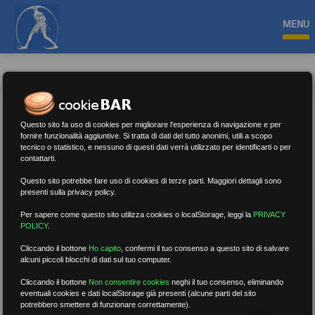
MENU
Questo sito fa uso di cookies per migliorare l'esperienza di navigazione e per
fornire funzionalità aggiuntive. Si tratta di dati del tutto anonimi, utili a scopo
tecnico o statistico, e nessuno di questi dati verrà utilizzato per identificarti o per
Estero
contattarti.
Questo sito potrebbe fare uso di cookies di terze parti. Maggiori dettagli sono
presenti sulla privacy policy.
Nessun risultato.
Rimuovi filtri
Per sapere come questo sito utilizza cookies o localStorage, leggi la
PRIVACY
POLICY
.
Cliccando il bottone
Ho capito
,
confermi il tuo consenso a questo sito di salvare
alcuni piccoli blocchi di dati sul tuo computer.
RICERCA
Cliccando il bottone
Non consentire cookies
neghi il tuo consenso, eliminando
eventuali cookies e dati localStorage già presenti (alcune parti del sito
potrebbero smettere di funzionare correttamente).