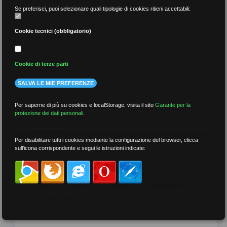
Se preferisci, puoi selezionare quali tipologie di cookies ritieni accettabili:
Cookie tecnici (obbligatorio)
per data
Cookie di terze parti
SALVA LE MIE PREFERENZE
più recenti
Per saperne di più su cookies e localStorage, visita il sito
Garante per la
protezione dei dati personali
.
meno recenti
Per disabilitare tutti i cookies mediante la configurazione del browser, clicca
sull'icona corrispondente e segui le istruzioni indicate:
per tag
##DS
##FGU
##Gilda
##audoizioni
##autonomia