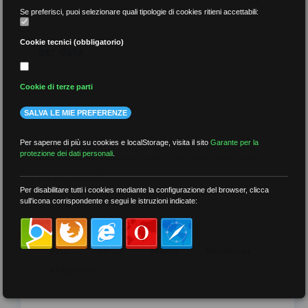
Se preferisci, puoi selezionare quali tipologie di cookies ritieni accettabili:
Cookie tecnici (obbligatorio)
per data
Cookie di terze parti
SALVA LE MIE PREFERENZE
più recenti
Per saperne di più su cookies e localStorage, visita il sito
Garante per la
protezione dei dati personali
.
meno recenti
Per disabilitare tutti i cookies mediante la configurazione del browser, clicca
sull'icona corrispondente e segui le istruzioni indicate:
per tag
##DS
##FGU
##Gilda
##audoizioni
##autonomia