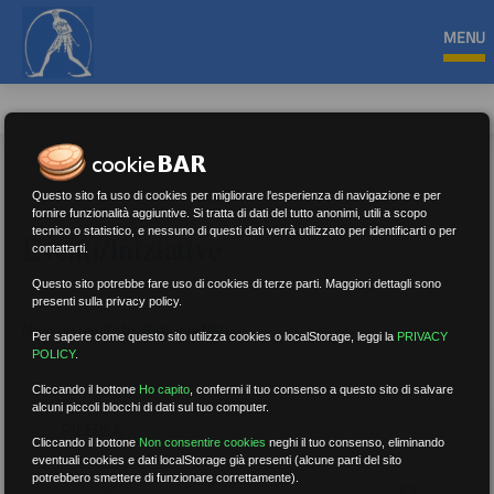
MENU
Questo sito fa uso di cookies per migliorare l'esperienza di navigazione e per
fornire funzionalità aggiuntive. Si tratta di dati del tutto anonimi, utili a scopo
tecnico o statistico, e nessuno di questi dati verrà utilizzato per identificarti o per
Eventi/Iniziative
contattarti.
Questo sito potrebbe fare uso di cookies di terze parti. Maggiori dettagli sono
presenti sulla privacy policy.
Nessun risultato.
Rimuovi filtri
Per sapere come questo sito utilizza cookies o localStorage, leggi la
PRIVACY
POLICY
.
Cliccando il bottone
Ho capito
,
confermi il tuo consenso a questo sito di salvare
alcuni piccoli blocchi di dati sul tuo computer.
RICERCA
Cliccando il bottone
Non consentire cookies
neghi il tuo consenso, eliminando
eventuali cookies e dati localStorage già presenti (alcune parti del sito
potrebbero smettere di funzionare correttamente).