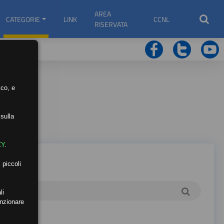
AREA
CATEGORIE
LINK
CCNL
RISERVATA
ico, e
sulla
CY
.
 piccoli
li
unzionare