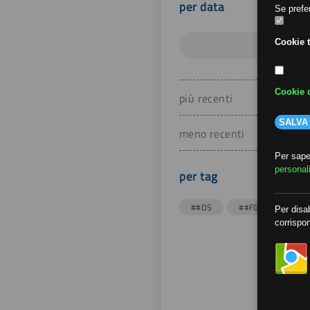
per data
Se prefer
Cookie t
Cookie d
più recenti
SALVA
meno recenti
Per saper
personal
per tag
##DS
##FGU
##Gi
Per disab
corrispon