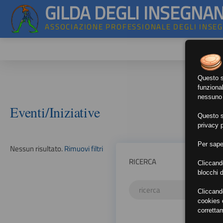
GILDA DEGLI INSEGNAN
ASSOCIAZIONE PROFESSIONALE DEGLI INSE
Questo si
funzional
nessuno d
Eventi/Iniziative
Questo si
privacy p
Per sape
Nessun risultato.
Rimuovi filtri
RICERCA
Cliccand
blocchi d
Cliccand
cookies e
corretta