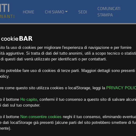
TI
COMUNICATI
HOME
CHI SIAMO
SEDI
STAMPA
GNANTI
to fa uso di cookies per migliorare l'esperienza di navigazione e per fornire
ità aggiuntive. Si tratta di dati del tutto anonimi, utili a scopo tecnico o statist
i questi dati verrà utilizzato per identificarti o per contattarti.
to potrebbe fare uso di cookies di terze parti. Maggiori dettagli sono presenti 
olicy.
re come questo sito utilizza cookies o localStorage, leggi la
PRIVACY POLI
o il bottone
Ho capito
,
confermi il tuo consenso a questo sito di salvare alcuni
i dati sul tuo computer.
o il bottone
Non consentire cookies
neghi il tuo consenso, eliminando eventua
 dati localStorage già presenti (alcune parti del sito potrebbero smettere di f
mente).