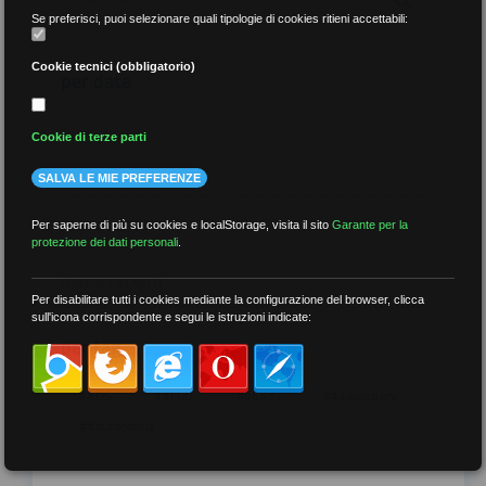
Se preferisci, puoi selezionare quali tipologie di cookies ritieni accettabili:
Cookie tecnici (obbligatorio)
per data
Cookie di terze parti
SALVA LE MIE PREFERENZE
più recenti
Per saperne di più su cookies e localStorage, visita il sito
Garante per la
protezione dei dati personali
.
meno recenti
Per disabilitare tutti i cookies mediante la configurazione del browser, clicca
sull'icona corrispondente e segui le istruzioni indicate:
per tag
##DS
##FGU
##Gilda
##audoizioni
##autonomia