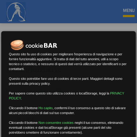
MENU
Questo sito fa uso di cookies per migliorare l'esperienza di navigazione e per
fornire funzionalità aggiuntive. Si tratta di dati del tutto anonimi, utili a scopo
tecnico o statistico, e nessuno di questi dati verrà utilizzato per identificarti o per
Eventi/Iniziative
contattarti.
Questo sito potrebbe fare uso di cookies di terze parti. Maggiori dettagli sono
presenti sulla privacy policy.
Nessun risultato.
Rimuovi filtri
Per sapere come questo sito utilizza cookies o localStorage, leggi la
PRIVACY
POLICY
.
Cliccando il bottone
Ho capito
,
confermi il tuo consenso a questo sito di salvare
alcuni piccoli blocchi di dati sul tuo computer.
RICERCA
Cliccando il bottone
Non consentire cookies
neghi il tuo consenso, eliminando
eventuali cookies e dati localStorage già presenti (alcune parti del sito
potrebbero smettere di funzionare correttamente).