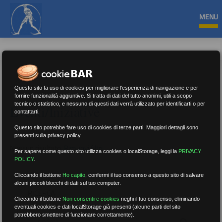
MENU
Questo sito fa uso di cookies per migliorare l'esperienza di navigazione e per
fornire funzionalità aggiuntive. Si tratta di dati del tutto anonimi, utili a scopo
tecnico o statistico, e nessuno di questi dati verrà utilizzato per identificarti o per
Eventi/Iniziative
contattarti.
Questo sito potrebbe fare uso di cookies di terze parti. Maggiori dettagli sono
presenti sulla privacy policy.
Nessun risultato.
Rimuovi filtri
Per sapere come questo sito utilizza cookies o localStorage, leggi la
PRIVACY
POLICY
.
Cliccando il bottone
Ho capito
,
confermi il tuo consenso a questo sito di salvare
alcuni piccoli blocchi di dati sul tuo computer.
RICERCA
Cliccando il bottone
Non consentire cookies
neghi il tuo consenso, eliminando
eventuali cookies e dati localStorage già presenti (alcune parti del sito
potrebbero smettere di funzionare correttamente).