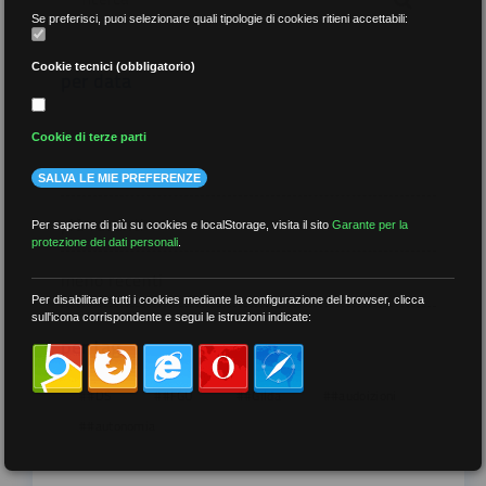
Se preferisci, puoi selezionare quali tipologie di cookies ritieni accettabili:
Cookie tecnici (obbligatorio)
per data
Cookie di terze parti
SALVA LE MIE PREFERENZE
più recenti
Per saperne di più su cookies e localStorage, visita il sito
Garante per la
protezione dei dati personali
.
meno recenti
Per disabilitare tutti i cookies mediante la configurazione del browser, clicca
sull'icona corrispondente e segui le istruzioni indicate:
per tag
##DS
##FGU
##Gilda
##audoizioni
##autonomia