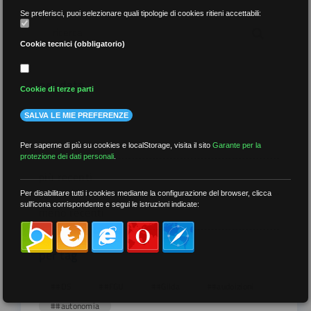
Se preferisci, puoi selezionare quali tipologie di cookies ritieni accettabili:
Cookie tecnici (obbligatorio)
per data
Cookie di terze parti
SALVA LE MIE PREFERENZE
Per saperne di più su cookies e localStorage, visita il sito
Garante per la
protezione dei dati personali
.
più recenti
Per disabilitare tutti i cookies mediante la configurazione del browser, clicca
sull'icona corrispondente e segui le istruzioni indicate:
meno recenti
per tag
##DS
##FGU
##Gilda
##audoizioni
##autonomia