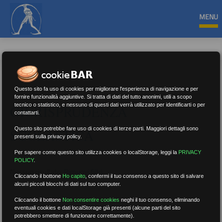
MENU
Questo sito fa uso di cookies per migliorare l'esperienza di navigazione e per
fornire funzionalità aggiuntive. Si tratta di dati del tutto anonimi, utili a scopo
tecnico o statistico, e nessuno di questi dati verrà utilizzato per identificarti o per
GIURISPRUDENZA
contattarti.
Questo sito potrebbe fare uso di cookies di terze parti. Maggiori dettagli sono
SCOLASTICA
presenti sulla privacy policy.
Per sapere come questo sito utilizza cookies o localStorage, leggi la
PRIVACY
POLICY
.
Nessun risultato.
Rimuovi filtri
Cliccando il bottone
Ho capito
,
confermi il tuo consenso a questo sito di salvare
alcuni piccoli blocchi di dati sul tuo computer.
Cliccando il bottone
Non consentire cookies
neghi il tuo consenso, eliminando
eventuali cookies e dati localStorage già presenti (alcune parti del sito
RICERCA
potrebbero smettere di funzionare correttamente).