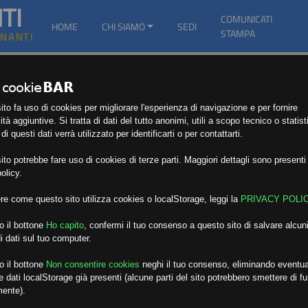
TI
COMUNICATI
HOME
CHI SIAMO
SEDI
STAMPA
GNANTI
to fa uso di cookies per migliorare l'esperienza di navigazione e per fornire
ità aggiuntive. Si tratta di dati del tutto anonimi, utili a scopo tecnico o statist
i questi dati verrà utilizzato per identificarti o per contattarti.
to potrebbe fare uso di cookies di terze parti. Maggiori dettagli sono presenti 
olicy.
re come questo sito utilizza cookies o localStorage, leggi la
PRIVACY POLI
o il bottone
Ho capito
,
confermi il tuo consenso a questo sito di salvare alcuni
i dati sul tuo computer.
o il bottone
Non consentire cookies
neghi il tuo consenso, eliminando eventua
 dati localStorage già presenti (alcune parti del sito potrebbero smettere di f
mente).