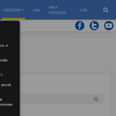
AREA
CATEGORIE
LINK
CCNL
RISERVATA
ico, e
sulla
CY
.
 piccoli
li
unzionare