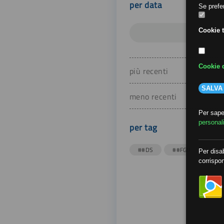
per data
Se prefer
Cookie t
Cookie d
più recenti
SALVA
meno recenti
Per saper
personal
per tag
##DS
##FGU
##Gi
Per disab
corrispon