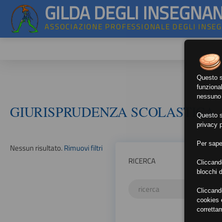
GILDA DEGLI INSEGNAN
ASSOCIAZIONE PROFESSIONALE DEGLI INSE
Questo si
funzional
nessuno d
GIURISPRUDENZA SCOLASTICA
Questo si
privacy p
Per sape
Nessun risultato.
Rimuovi filtri
RICERCA
Cliccand
blocchi d
Cliccand
cookies e
corretta