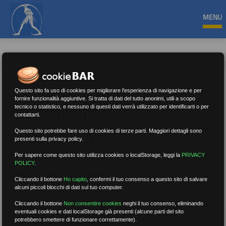
MENU
Questo sito fa uso di cookies per migliorare l'esperienza di navigazione e per
fornire funzionalità aggiuntive. Si tratta di dati del tutto anonimi, utili a scopo
tecnico o statistico, e nessuno di questi dati verrà utilizzato per identificarti o per
GIURISPRUDENZA
contattarti.
Questo sito potrebbe fare uso di cookies di terze parti. Maggiori dettagli sono
SCOLASTICA
presenti sulla privacy policy.
Per sapere come questo sito utilizza cookies o localStorage, leggi la
PRIVACY
POLICY
.
Nessun risultato.
Rimuovi filtri
Cliccando il bottone
Ho capito
,
confermi il tuo consenso a questo sito di salvare
alcuni piccoli blocchi di dati sul tuo computer.
Cliccando il bottone
Non consentire cookies
neghi il tuo consenso, eliminando
eventuali cookies e dati localStorage già presenti (alcune parti del sito
RICERCA
potrebbero smettere di funzionare correttamente).