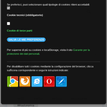
Se preferisci, puoi selezionare quali tipologie di cookies ritieni accettabili:
Cookie tecnici (obbligatorio)
per data
Cookie di terze parti
SALVA LE MIE PREFERENZE
Per saperne di più su cookies e localStorage, visita il sito
Garante per la
protezione dei dati personali
.
più recenti
Per disabilitare tutti i cookies mediante la configurazione del browser, clicca
sull'icona corrispondente e segui le istruzioni indicate:
meno recenti
per tag
##DS
##FGU
##Gilda
##audoizioni
##autonomia