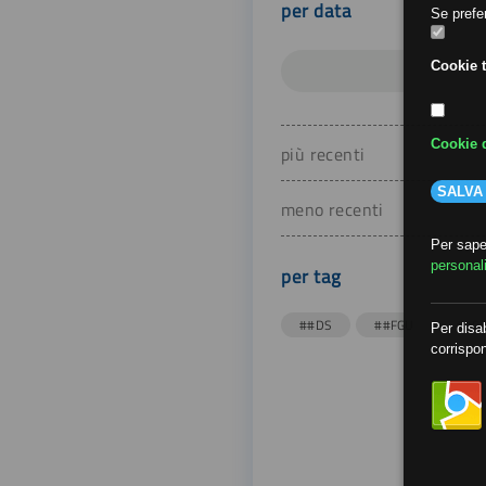
per data
Se prefer
Cookie t
Cookie d
più recenti
SALVA
meno recenti
Per saper
personal
per tag
##DS
##FGU
##Gi
Per disab
corrispon