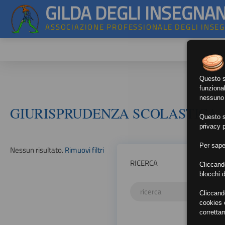
GILDA DEGLI INSEGNAN
ASSOCIAZIONE PROFESSIONALE DEGLI INSE
Questo si
funzional
nessuno d
GIURISPRUDENZA SCOLASTICA
Questo si
privacy p
Per sape
Nessun risultato.
Rimuovi filtri
RICERCA
Cliccand
blocchi d
Cliccand
cookies e
corretta