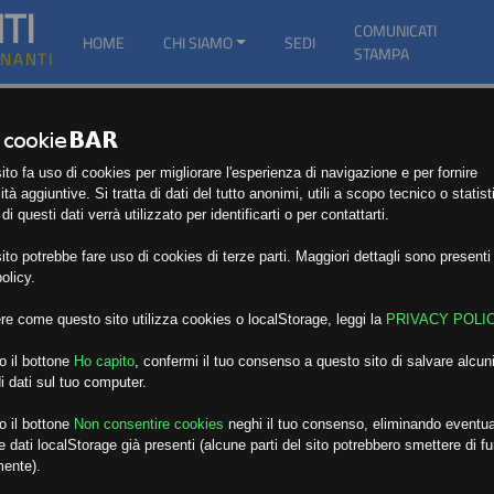
TI
COMUNICATI
HOME
CHI SIAMO
SEDI
STAMPA
GNANTI
to fa uso di cookies per migliorare l'esperienza di navigazione e per fornire
ità aggiuntive. Si tratta di dati del tutto anonimi, utili a scopo tecnico o statist
i questi dati verrà utilizzato per identificarti o per contattarti.
to potrebbe fare uso di cookies di terze parti. Maggiori dettagli sono presenti 
olicy.
re come questo sito utilizza cookies o localStorage, leggi la
PRIVACY POLI
o il bottone
Ho capito
,
confermi il tuo consenso a questo sito di salvare alcuni
i dati sul tuo computer.
o il bottone
Non consentire cookies
neghi il tuo consenso, eliminando eventua
 dati localStorage già presenti (alcune parti del sito potrebbero smettere di f
mente).