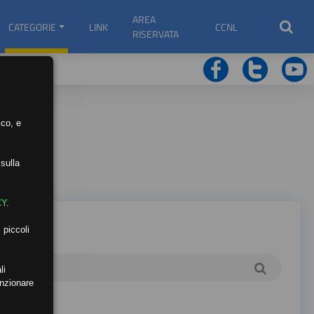
AREA
CATEGORIE
LINK
CCNL
RISERVATA
ico, e
sulla
CY
.
 piccoli
li
unzionare