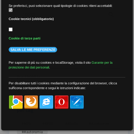
Se preferisci, puoi selezionare quali tipologie di cookies ritieni accettabili:
Cookie tecnici (obbligatorio)
per data
Cookie di terze parti
SALVA LE MIE PREFERENZE
Per saperne di più su cookies e localStorage, visita il sito
Garante per la
protezione dei dati personali
.
più recenti
Per disabilitare tutti i cookies mediante la configurazione del browser, clicca
sull'icona corrispondente e segui le istruzioni indicate:
meno recenti
per tag
##DS
##FGU
##Gilda
##audoizioni
##autonomia