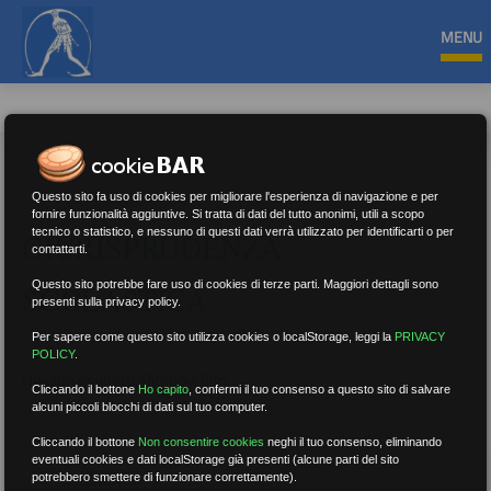
MENU
Questo sito fa uso di cookies per migliorare l'esperienza di navigazione e per
fornire funzionalità aggiuntive. Si tratta di dati del tutto anonimi, utili a scopo
tecnico o statistico, e nessuno di questi dati verrà utilizzato per identificarti o per
GIURISPRUDENZA
contattarti.
Questo sito potrebbe fare uso di cookies di terze parti. Maggiori dettagli sono
SCOLASTICA
presenti sulla privacy policy.
Per sapere come questo sito utilizza cookies o localStorage, leggi la
PRIVACY
POLICY
.
Nessun risultato.
Rimuovi filtri
Cliccando il bottone
Ho capito
,
confermi il tuo consenso a questo sito di salvare
alcuni piccoli blocchi di dati sul tuo computer.
Cliccando il bottone
Non consentire cookies
neghi il tuo consenso, eliminando
eventuali cookies e dati localStorage già presenti (alcune parti del sito
RICERCA
potrebbero smettere di funzionare correttamente).