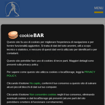
MENU
Questo sito fa uso di cookies per migliorare l'esperienza di navigazione e per
fornire funzionalità aggiuntive. Si tratta di dati del tutto anonimi, utili a scopo
tecnico o statistico, e nessuno di questi dati verrà utilizzato per identificarti o per
GIURISPRUDENZA
contattarti.
Questo sito potrebbe fare uso di cookies di terze parti. Maggiori dettagli sono
SCOLASTICA
presenti sulla privacy policy.
Per sapere come questo sito utilizza cookies o localStorage, leggi la
PRIVACY
POLICY
.
Nessun risultato.
Rimuovi filtri
Cliccando il bottone
Ho capito
,
confermi il tuo consenso a questo sito di salvare
alcuni piccoli blocchi di dati sul tuo computer.
Cliccando il bottone
Non consentire cookies
neghi il tuo consenso, eliminando
eventuali cookies e dati localStorage già presenti (alcune parti del sito
RICERCA
potrebbero smettere di funzionare correttamente).