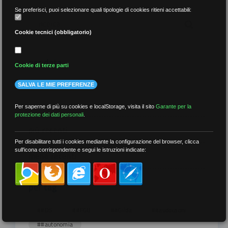
Se preferisci, puoi selezionare quali tipologie di cookies ritieni accettabili:
Cookie tecnici (obbligatorio)
per data
Cookie di terze parti
SALVA LE MIE PREFERENZE
Per saperne di più su cookies e localStorage, visita il sito
Garante per la
protezione dei dati personali
.
più recenti
Per disabilitare tutti i cookies mediante la configurazione del browser, clicca
sull'icona corrispondente e segui le istruzioni indicate:
meno recenti
per tag
##DS
##FGU
##Gilda
##audoizioni
##autonomia