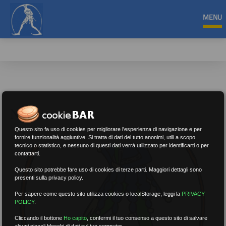
MENU
Notizie
Questo sito fa uso di cookies per migliorare l'esperienza di navigazione e per
fornire funzionalità aggiuntive. Si tratta di dati del tutto anonimi, utili a scopo
tecnico o statistico, e nessuno di questi dati verrà utilizzato per identificarti o per
contattarti.
Questo sito potrebbe fare uso di cookies di terze parti. Maggiori dettagli sono
presenti sulla privacy policy.
Per sapere come questo sito utilizza cookies o localStorage, leggi la
PRIVACY
POLICY
.
Cliccando il bottone
Ho capito
,
confermi il tuo consenso a questo sito di salvare
alcuni piccoli blocchi di dati sul tuo computer.