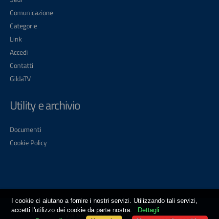
Comunicazione
Categorie
Link
Accedi
Contatti
GildaTV
Utility e archivio
Documenti
Cookie Policy
I cookie ci aiutano a fornire i nostri servizi. Utilizzando tali servizi,
accetti l'utilizzo dei cookie da parte nostra.
Dettagli
Via Aniene 14 - 00198 Roma