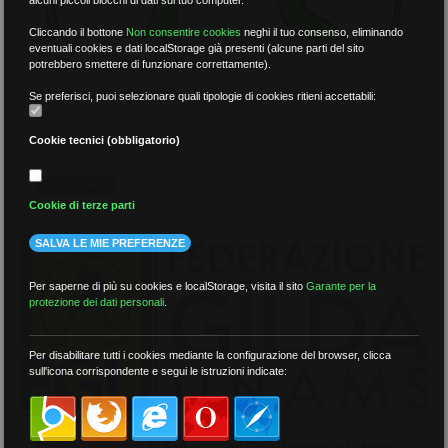
Cliccando il bottone
Non consentire cookies
neghi il tuo consenso, eliminando
eventuali cookies e dati localStorage già presenti (alcune parti del sito
La Gilda degli Insegnanti vince a Bari
potrebbero smettere di funzionare correttamente).
Il Tribunale condanna la DS di Altamura per condotta
Se preferisci, puoi selezionare quali tipologie di cookies ritieni accettabili:
antisindacale
Cookie tecnici (obbligatorio)
05 Agosto 2026
AREA STAMPA
Cookie di terze parti
SALVA LE MIE PREFERENZE
Per saperne di più su cookies e localStorage, visita il sito
Garante per la
protezione dei dati personali
.
Per disabilitare tutti i cookies mediante la configurazione del browser, clicca
sull'icona corrispondente e segui le istruzioni indicate:
Storica vittoria della Federazione Gilda-Unams di Catania