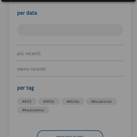
per data
più recenti
meno recenti
per tag
##DS
##FGU
##Gilda
##audoizioni
##autonomia