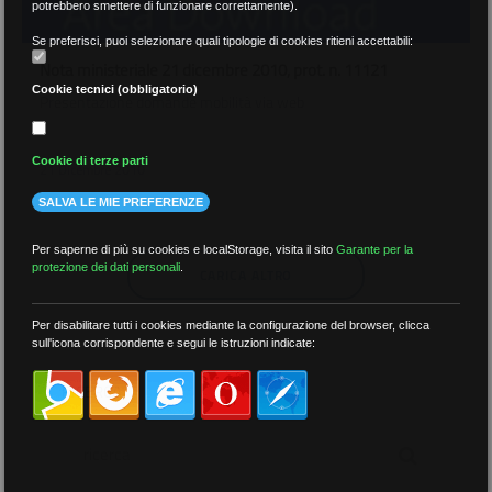
potrebbero smettere di funzionare correttamente).
Se preferisci, puoi selezionare quali tipologie di cookies ritieni accettabili:
Nota ministeriale 21 dicembre 2010, prot. n. 11121
Cookie tecnici (obbligatorio)
Presentazione domande mobilità via web
Cookie di terze parti
21 Dicembre 2010
SALVA LE MIE PREFERENZE
Per saperne di più su cookies e localStorage, visita il sito
Garante per la
protezione dei dati personali
.
CARICA ALTRO
Per disabilitare tutti i cookies mediante la configurazione del browser, clicca
sull'icona corrispondente e segui le istruzioni indicate:
RICERCA