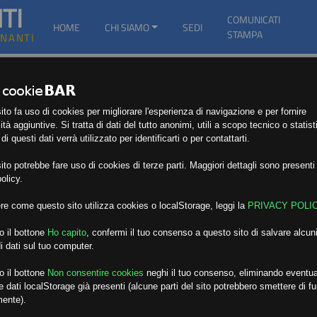
TI
COMUNICATI
HOME
CHI SIAMO
SEDI
STAMPA
GNANTI
to fa uso di cookies per migliorare l'esperienza di navigazione e per fornire
ità aggiuntive. Si tratta di dati del tutto anonimi, utili a scopo tecnico o statist
i questi dati verrà utilizzato per identificarti o per contattarti.
to potrebbe fare uso di cookies di terze parti. Maggiori dettagli sono presenti 
olicy.
re come questo sito utilizza cookies o localStorage, leggi la
PRIVACY POLI
o il bottone
Ho capito
,
confermi il tuo consenso a questo sito di salvare alcuni
i dati sul tuo computer.
o il bottone
Non consentire cookies
neghi il tuo consenso, eliminando eventua
 dati localStorage già presenti (alcune parti del sito potrebbero smettere di f
mente).