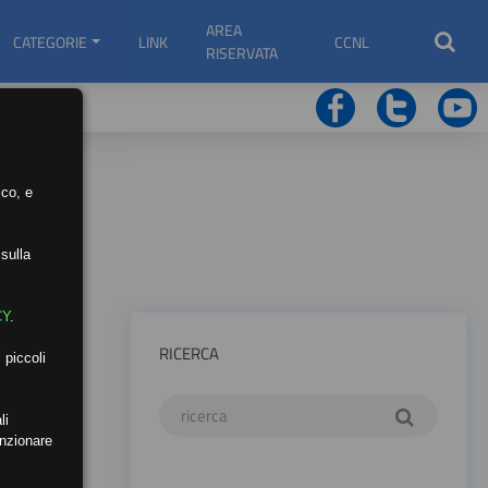
AREA
CATEGORIE
LINK
CCNL
RISERVATA
ico, e
sulla
CY
.
RICERCA
 piccoli
li
unzionare