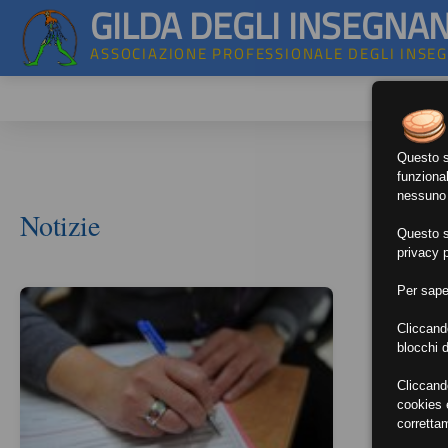
GILDA DEGLI INSEGNAN
ASSOCIAZIONE PROFESSIONALE DEGLI INSE
Questo si
funzional
nessuno d
Notizie
Questo si
privacy p
Per sape
Cliccand
blocchi d
Cliccand
cookies e
corretta