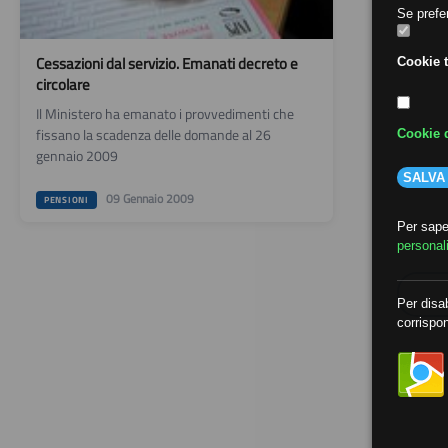
Se prefer
Cessazioni dal servizio. Emanati decreto e
Cookie t
circolare
Il Ministero ha emanato i provvedimenti che
fissano la scadenza delle domande al 26
Cookie d
gennaio 2009
SALVA
09 Gennaio 2009
PENSIONI
Per saper
personal
Per disab
corrispon