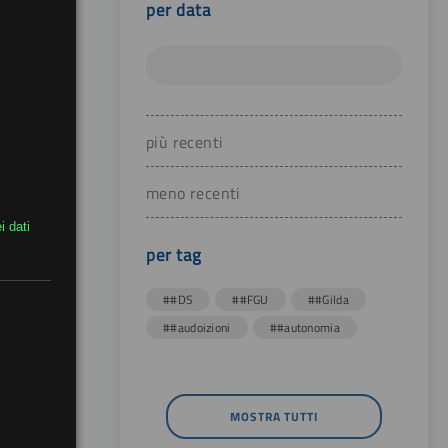
per data
più recenti
meno recenti
i dati
per tag
##DS
##FGU
##Gilda
##audoizioni
##autonomia
MOSTRA TUTTI