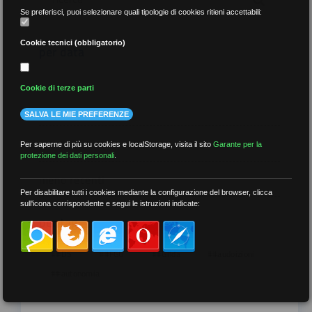
Se preferisci, puoi selezionare quali tipologie di cookies ritieni accettabili:
Cookie tecnici (obbligatorio)
per data
Cookie di terze parti
SALVA LE MIE PREFERENZE
più recenti
Per saperne di più su cookies e localStorage, visita il sito
Garante per la
protezione dei dati personali
.
meno recenti
Per disabilitare tutti i cookies mediante la configurazione del browser, clicca
sull'icona corrispondente e segui le istruzioni indicate:
per tag
##DS
##FGU
##Gilda
##audoizioni
##autonomia