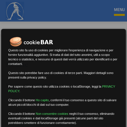
MENU
Questo sito fa uso di cookies per migliorare l'esperienza di navigazione e per
fornire funzionalità aggiuntive. Si tratta di dati del tutto anonimi, utili a scopo
tecnico o statistico, e nessuno di questi dati verrà utilizzato per identificarti o per
Notizie
contattarti.
Questo sito potrebbe fare uso di cookies di terze parti. Maggiori dettagli sono
presenti sulla privacy policy.
Nessun risultato.
Rimuovi filtri
Per sapere come questo sito utilizza cookies o localStorage, leggi la
PRIVACY
POLICY
.
Cliccando il bottone
Ho capito
,
confermi il tuo consenso a questo sito di salvare
alcuni piccoli blocchi di dati sul tuo computer.
RICERCA
Cliccando il bottone
Non consentire cookies
neghi il tuo consenso, eliminando
eventuali cookies e dati localStorage già presenti (alcune parti del sito
potrebbero smettere di funzionare correttamente).