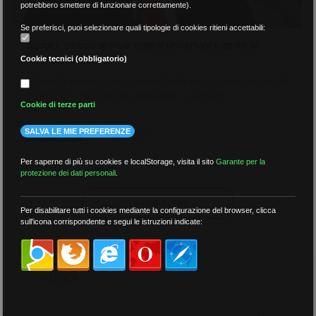
potrebbero smettere di funzionare correttamente).
Se preferisci, puoi selezionare quali tipologie di cookies ritieni accettabili:
&quot;L´istruzione deve essere universale e aprire le
menti&quot;.
Cookie tecnici (obbligatorio)
Intervista a Amartya Sen, premio Nobel per l´economia a cura di
Professione Docente della Gilda degli Insegnanti
Cookie di terze parti
SALVA LE MIE PREFERENZE
14 Maggio 2009
AREA STAMPA
Per saperne di più su cookies e localStorage, visita il sito
Garante per la
protezione dei dati personali
.
CARICA ALTRO
Per disabilitare tutti i cookies mediante la configurazione del browser, clicca
sull'icona corrispondente e segui le istruzioni indicate:
RICERCA