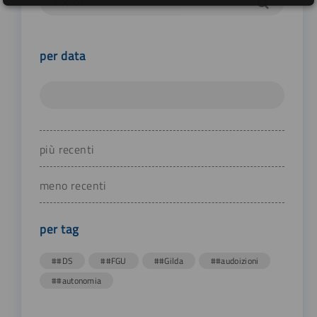
per data
più recenti
meno recenti
per tag
##DS
##FGU
##Gilda
##audoizioni
##autonomia