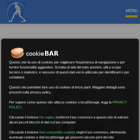
MENU
Questo sito fa uso di cookies per migliorare l'esperienza di navigazione e per
Notizie
fornire funzionalità aggiuntive. Si tratta di dati del tutto anonimi, utili a scopo
tecnico o statistico, e nessuno di questi dati verrà utilizzato per identificarti o per
contattarti.
Questo sito potrebbe fare uso di cookies di terze parti. Maggiori dettagli sono
presenti sulla privacy policy.
Per sapere come questo sito utilizza cookies o localStorage, leggi la
PRIVACY
POLICY
.
Cliccando il bottone
Ho capito
,
confermi il tuo consenso a questo sito di salvare
alcuni piccoli blocchi di dati sul tuo computer.
Cliccando il bottone
Non consentire cookies
neghi il tuo consenso, eliminando
eventuali cookies e dati localStorage già presenti (alcune parti del sito