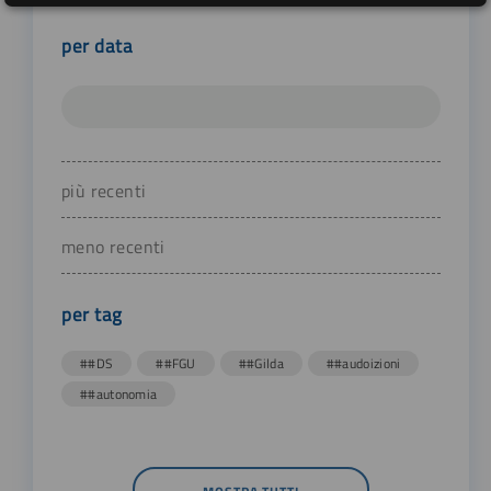
per data
più recenti
meno recenti
per tag
##DS
##FGU
##Gilda
##audoizioni
##autonomia