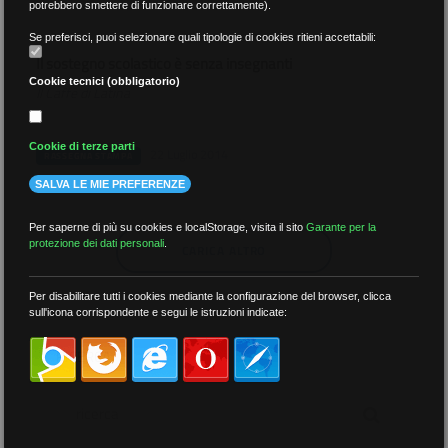
potrebbero smettere di funzionare correttamente).
Se preferisci, puoi selezionare quali tipologie di cookies ritieni accettabili:
Il sostegno scolastico è senza insegnanti
Cookie tecnici (obbligatorio)
Il Caffè di Latina
Cookie di terze parti
22 Luglio 2014
RASSEGNA STAMPA
SALVA LE MIE PREFERENZE
Per saperne di più su cookies e localStorage, visita il sito
Garante per la
protezione dei dati personali
.
CARICA ALTRO
Per disabilitare tutti i cookies mediante la configurazione del browser, clicca
sull'icona corrispondente e segui le istruzioni indicate:
RICERCA