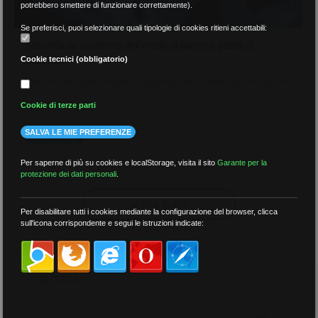
potrebbero smettere di funzionare correttamente).
Se preferisci, puoi selezionare quali tipologie di cookies ritieni accettabili:
Secondaria: aumento dell’orario di lavoro a parità di
stipendio
Cookie tecnici (obbligatorio)
Comunicato della Direzione Nazionale della Gilda degli insegnanti
Cookie di terze parti
SALVA LE MIE PREFERENZE
11 Ottobre 2012
AREA STAMPA
Per saperne di più su cookies e localStorage, visita il sito
Garante per la
protezione dei dati personali
.
CARICA ALTRO
Per disabilitare tutti i cookies mediante la configurazione del browser, clicca
sull'icona corrispondente e segui le istruzioni indicate:
RICERCA