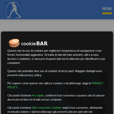
MENU
Questo sito fa uso di cookies per migliorare l'esperienza di navigazione e per
Notizie
fornire funzionalità aggiuntive. Si tratta di dati del tutto anonimi, utili a scopo
tecnico o statistico, e nessuno di questi dati verrà utilizzato per identificarti o per
contattarti.
Questo sito potrebbe fare uso di cookies di terze parti. Maggiori dettagli sono
presenti sulla privacy policy.
Per sapere come questo sito utilizza cookies o localStorage, leggi la
PRIVACY
POLICY
.
Cliccando il bottone
Ho capito
,
confermi il tuo consenso a questo sito di salvare
alcuni piccoli blocchi di dati sul tuo computer.
Cliccando il bottone
Non consentire cookies
neghi il tuo consenso, eliminando
eventuali cookies e dati localStorage già presenti (alcune parti del sito