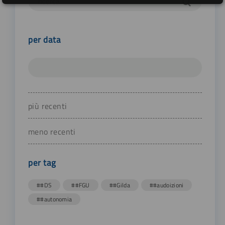
per data
più recenti
meno recenti
per tag
##DS
##FGU
##Gilda
##audoizioni
##autonomia