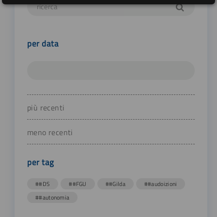
per data
più recenti
meno recenti
per tag
##DS
##FGU
##Gilda
##audoizioni
##autonomia