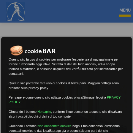
MENU
Questo sito fa uso di cookies per migliorare l'esperienza di navigazione e per
Notizie
fornire funzionalità aggiuntive. Si tratta di dati del tutto anonimi, utili a scopo
tecnico o statistico, e nessuno di questi dati verrà utilizzato per identificarti o per
contattarti.
Questo sito potrebbe fare uso di cookies di terze parti. Maggiori dettagli sono
presenti sulla privacy policy.
Per sapere come questo sito utilizza cookies o localStorage, leggi la
PRIVACY
POLICY
.
Cliccando il bottone
Ho capito
,
confermi il tuo consenso a questo sito di salvare
alcuni piccoli blocchi di dati sul tuo computer.
Cliccando il bottone
Non consentire cookies
neghi il tuo consenso, eliminando
eventuali cookies e dati localStorage già presenti (alcune parti del sito