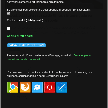
potrebbero smettere di funzionare correttamente).
Se preferisci, puoi selezionare quali tipologie di cookies ritieni accettabili:
Covid, pubblicate in Gazzetta Ufficiale le Linee guida sui
sistemi di aerazione nelle scuole
Cookie tecnici (obbligatorio)
Secondo gli esperti, aprire le finestre rappresenta il metodo di
ventilazione più efficace per migliorare la qualità dell’aria
Cookie di terze parti
SALVA LE MIE PREFERENZE
04 Agosto 2022
COVID
Per saperne di più su cookies e localStorage, visita il sito
Garante per la
protezione dei dati personali
.
CARICA ALTRO
Per disabilitare tutti i cookies mediante la configurazione del browser, clicca
sull'icona corrispondente e segui le istruzioni indicate:
RICERCA