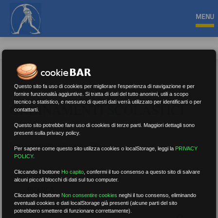
MENU
Questo sito fa uso di cookies per migliorare l'esperienza di navigazione e per
fornire funzionalità aggiuntive. Si tratta di dati del tutto anonimi, utili a scopo
tecnico o statistico, e nessuno di questi dati verrà utilizzato per identificarti o per
ORDINAMENTI SCOLASTICI
contattarti.
Questo sito potrebbe fare uso di cookies di terze parti. Maggiori dettagli sono
presenti sulla privacy policy.
Nessun risultato.
Rimuovi filtri
Per sapere come questo sito utilizza cookies o localStorage, leggi la
PRIVACY
POLICY
.
Cliccando il bottone
Ho capito
,
confermi il tuo consenso a questo sito di salvare
alcuni piccoli blocchi di dati sul tuo computer.
RICERCA
Cliccando il bottone
Non consentire cookies
neghi il tuo consenso, eliminando
eventuali cookies e dati localStorage già presenti (alcune parti del sito
potrebbero smettere di funzionare correttamente).