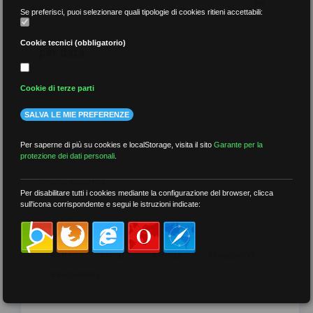
Se preferisci, puoi selezionare quali tipologie di cookies ritieni accettabili:
Cookie tecnici (obbligatorio)
per data
Cookie di terze parti
SALVA LE MIE PREFERENZE
più recenti
Per saperne di più su cookies e localStorage, visita il sito
Garante per la
protezione dei dati personali
.
meno recenti
Per disabilitare tutti i cookies mediante la configurazione del browser, clicca
sull'icona corrispondente e segui le istruzioni indicate:
per tag
##DS
##FGU
##Gilda
##audoizioni
##autonomia