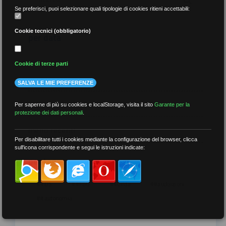
Se preferisci, puoi selezionare quali tipologie di cookies ritieni accettabili:
Cookie tecnici (obbligatorio)
per data
Cookie di terze parti
SALVA LE MIE PREFERENZE
più recenti
Per saperne di più su cookies e localStorage, visita il sito
Garante per la
protezione dei dati personali
.
meno recenti
Per disabilitare tutti i cookies mediante la configurazione del browser, clicca
sull'icona corrispondente e segui le istruzioni indicate:
per tag
##DS
##FGU
##Gilda
##audoizioni
##autonomia