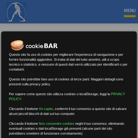
MENU
Questo sito fa uso di cookies per migliorare l'esperienza di navigazione e per
fornire funzionalità aggiuntive. Si tratta di dati del tutto anonimi, utili a scopo
tecnico o statistico, e nessuno di questi dati verrà utilizzato per identificarti o per
ORDINAMENTI SCOLASTICI
contattarti.
Questo sito potrebbe fare uso di cookies di terze parti. Maggiori dettagli sono
presenti sulla privacy policy.
Nessun risultato.
Rimuovi filtri
Per sapere come questo sito utilizza cookies o localStorage, leggi la
PRIVACY
POLICY
.
Cliccando il bottone
Ho capito
,
confermi il tuo consenso a questo sito di salvare
alcuni piccoli blocchi di dati sul tuo computer.
RICERCA
Cliccando il bottone
Non consentire cookies
neghi il tuo consenso, eliminando
eventuali cookies e dati localStorage già presenti (alcune parti del sito
potrebbero smettere di funzionare correttamente).