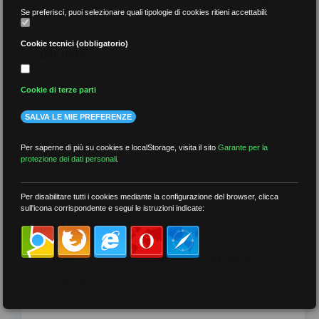
Se preferisci, puoi selezionare quali tipologie di cookies ritieni accettabili:
Cookie tecnici (obbligatorio)
per data
Cookie di terze parti
SALVA LE MIE PREFERENZE
più recenti
Per saperne di più su cookies e localStorage, visita il sito
Garante per la
protezione dei dati personali
.
meno recenti
Per disabilitare tutti i cookies mediante la configurazione del browser, clicca
sull'icona corrispondente e segui le istruzioni indicate:
per tag
##DS
##FGU
##Gilda
##audoizioni
##autonomia