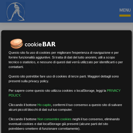
MENU
Questo sito fa uso di cookies per migliorare l'esperienza di navigazione e per
fornire funzionalità aggiuntive. Si tratta di dati del tutto anonimi, utili a scopo
tecnico o statistico, e nessuno di questi dati verrà utilizzato per identificarti o per
ORDINAMENTI SCOLASTICI
contattarti.
Questo sito potrebbe fare uso di cookies di terze parti. Maggiori dettagli sono
presenti sulla privacy policy.
Nessun risultato.
Rimuovi filtri
Per sapere come questo sito utilizza cookies o localStorage, leggi la
PRIVACY
POLICY
.
Cliccando il bottone
Ho capito
,
confermi il tuo consenso a questo sito di salvare
alcuni piccoli blocchi di dati sul tuo computer.
RICERCA
Cliccando il bottone
Non consentire cookies
neghi il tuo consenso, eliminando
eventuali cookies e dati localStorage già presenti (alcune parti del sito
potrebbero smettere di funzionare correttamente).