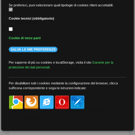
Se preferisci, puoi selezionare quali tipologie di cookies ritieni accettabili:
Cookie tecnici (obbligatorio)
per data
Cookie di terze parti
SALVA LE MIE PREFERENZE
più recenti
Per saperne di più su cookies e localStorage, visita il sito
Garante per la
protezione dei dati personali
.
meno recenti
Per disabilitare tutti i cookies mediante la configurazione del browser, clicca
sull'icona corrispondente e segui le istruzioni indicate:
per tag
##DS
##FGU
##Gilda
##audoizioni
##autonomia