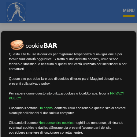
MENU
Questo sito fa uso di cookies per migliorare l'esperienza di navigazione e per
fornire funzionalità aggiuntive. Si tratta di dati del tutto anonimi, utili a scopo
tecnico o statistico, e nessuno di questi dati verrà utilizzato per identificarti o per
ORDINAMENTI SCOLASTICI
contattarti.
Questo sito potrebbe fare uso di cookies di terze parti. Maggiori dettagli sono
presenti sulla privacy policy.
Nessun risultato.
Rimuovi filtri
Per sapere come questo sito utilizza cookies o localStorage, leggi la
PRIVACY
POLICY
.
Cliccando il bottone
Ho capito
,
confermi il tuo consenso a questo sito di salvare
alcuni piccoli blocchi di dati sul tuo computer.
RICERCA
Cliccando il bottone
Non consentire cookies
neghi il tuo consenso, eliminando
eventuali cookies e dati localStorage già presenti (alcune parti del sito
potrebbero smettere di funzionare correttamente).