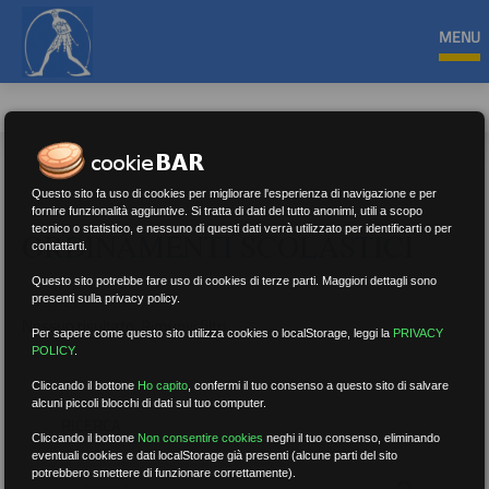
MENU
Questo sito fa uso di cookies per migliorare l'esperienza di navigazione e per
fornire funzionalità aggiuntive. Si tratta di dati del tutto anonimi, utili a scopo
tecnico o statistico, e nessuno di questi dati verrà utilizzato per identificarti o per
ORDINAMENTI SCOLASTICI
contattarti.
Questo sito potrebbe fare uso di cookies di terze parti. Maggiori dettagli sono
presenti sulla privacy policy.
Nessun risultato.
Rimuovi filtri
Per sapere come questo sito utilizza cookies o localStorage, leggi la
PRIVACY
POLICY
.
Cliccando il bottone
Ho capito
,
confermi il tuo consenso a questo sito di salvare
alcuni piccoli blocchi di dati sul tuo computer.
RICERCA
Cliccando il bottone
Non consentire cookies
neghi il tuo consenso, eliminando
eventuali cookies e dati localStorage già presenti (alcune parti del sito
potrebbero smettere di funzionare correttamente).