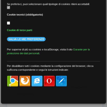
Se preferisci, puoi selezionare quali tipologie di cookies ritieni accettabili:
Cookie tecnici (obbligatorio)
per data
Cookie di terze parti
SALVA LE MIE PREFERENZE
più recenti
Per saperne di più su cookies e localStorage, visita il sito
Garante per la
protezione dei dati personali
.
meno recenti
Per disabilitare tutti i cookies mediante la configurazione del browser, clicca
sull'icona corrispondente e segui le istruzioni indicate:
per tag
##DS
##FGU
##Gilda
##audoizioni
##autonomia