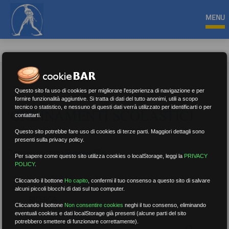
MENU
Questo sito fa uso di cookies per migliorare l'esperienza di navigazione e per
fornire funzionalità aggiuntive. Si tratta di dati del tutto anonimi, utili a scopo
tecnico o statistico, e nessuno di questi dati verrà utilizzato per identificarti o per
ORDINAMENTI SCOLASTICI
contattarti.
Questo sito potrebbe fare uso di cookies di terze parti. Maggiori dettagli sono
presenti sulla privacy policy.
Nessun risultato.
Rimuovi filtri
Per sapere come questo sito utilizza cookies o localStorage, leggi la
PRIVACY
POLICY
.
Cliccando il bottone
Ho capito
,
confermi il tuo consenso a questo sito di salvare
alcuni piccoli blocchi di dati sul tuo computer.
RICERCA
Cliccando il bottone
Non consentire cookies
neghi il tuo consenso, eliminando
eventuali cookies e dati localStorage già presenti (alcune parti del sito
potrebbero smettere di funzionare correttamente).