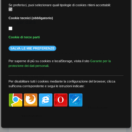
Se preferisci, puoi selezionare quali tipologie di cookies ritieni accettabili:
Cookie tecnici (obbligatorio)
per data
Cookie di terze parti
SALVA LE MIE PREFERENZE
più recenti
Per saperne di più su cookies e localStorage, visita il sito
Garante per la
protezione dei dati personali
.
meno recenti
Per disabilitare tutti i cookies mediante la configurazione del browser, clicca
sull'icona corrispondente e segui le istruzioni indicate:
per tag
##DS
##FGU
##Gilda
##audoizioni
##autonomia