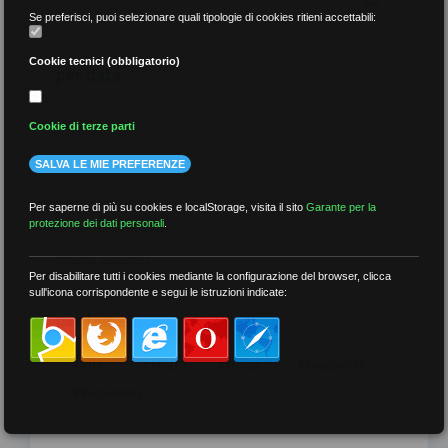
Se preferisci, puoi selezionare quali tipologie di cookies ritieni accettabili:
Cookie tecnici (obbligatorio)
per data
Cookie di terze parti
SALVA LE MIE PREFERENZE
più recenti
Per saperne di più su cookies e localStorage, visita il sito
Garante per la
protezione dei dati personali
.
meno recenti
Per disabilitare tutti i cookies mediante la configurazione del browser, clicca
sull'icona corrispondente e segui le istruzioni indicate:
per tag
##DS
##FGU
##Gilda
##audoizioni
##autonomia