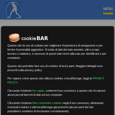
MENU
Questo sito fa uso di cookies per migliorare l'esperienza di navigazione e per
fornire funzionalità aggiuntive. Si tratta di dati del tutto anonimi, utili a scopo
tecnico o statistico, e nessuno di questi dati verrà utilizzato per identificarti o per
ORDINAMENTI SCOLASTICI
contattarti.
Questo sito potrebbe fare uso di cookies di terze parti. Maggiori dettagli sono
presenti sulla privacy policy.
Nessun risultato.
Rimuovi filtri
Per sapere come questo sito utilizza cookies o localStorage, leggi la
PRIVACY
POLICY
.
Cliccando il bottone
Ho capito
,
confermi il tuo consenso a questo sito di salvare
alcuni piccoli blocchi di dati sul tuo computer.
RICERCA
Cliccando il bottone
Non consentire cookies
neghi il tuo consenso, eliminando
eventuali cookies e dati localStorage già presenti (alcune parti del sito
potrebbero smettere di funzionare correttamente).