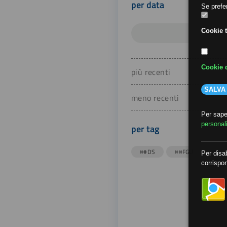
per data
Se prefer
Cookie t
Cookie d
più recenti
SALVA
meno recenti
Per saper
personal
per tag
##DS
##FGU
##Gi
Per disab
corrispon