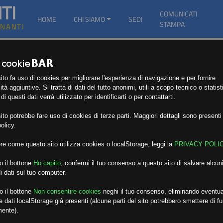
TI
COMUNICATI
HOME
CHI SIAMO
SEDI
STAMPA
GNANTI
to fa uso di cookies per migliorare l'esperienza di navigazione e per fornire
ità aggiuntive. Si tratta di dati del tutto anonimi, utili a scopo tecnico o statist
i questi dati verrà utilizzato per identificarti o per contattarti.
to potrebbe fare uso di cookies di terze parti. Maggiori dettagli sono presenti 
olicy.
re come questo sito utilizza cookies o localStorage, leggi la
PRIVACY POLI
o il bottone
Ho capito
,
confermi il tuo consenso a questo sito di salvare alcuni
i dati sul tuo computer.
o il bottone
Non consentire cookies
neghi il tuo consenso, eliminando eventua
 dati localStorage già presenti (alcune parti del sito potrebbero smettere di f
mente).