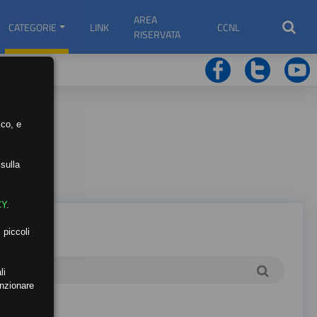
AREA
CATEGORIE
LINK
CCNL
RISERVATA
ico, e
sulla
CY
.
 piccoli
li
unzionare