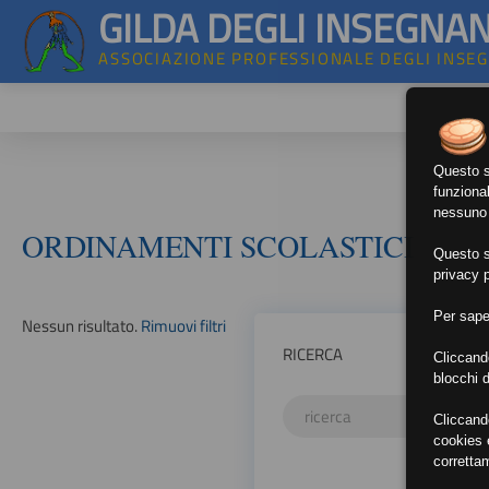
GILDA DEGLI INSEGNAN
ASSOCIAZIONE PROFESSIONALE DEGLI INSE
Questo si
funzional
nessuno d
ORDINAMENTI SCOLASTICI
Questo si
privacy p
Per sape
Nessun risultato.
Rimuovi filtri
RICERCA
Cliccand
blocchi d
Cliccand
cookies e
corretta