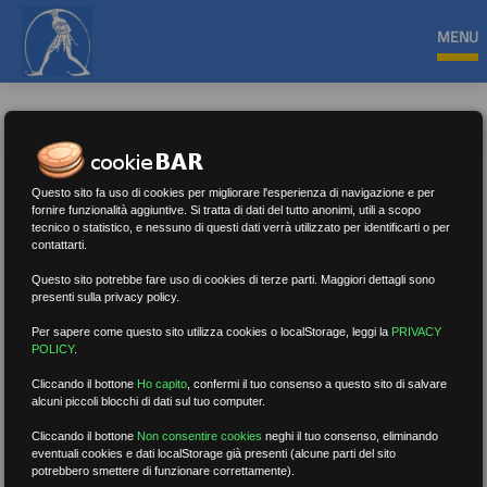
MENU
Questo sito fa uso di cookies per migliorare l'esperienza di navigazione e per
fornire funzionalità aggiuntive. Si tratta di dati del tutto anonimi, utili a scopo
tecnico o statistico, e nessuno di questi dati verrà utilizzato per identificarti o per
RSU
contattarti.
Questo sito potrebbe fare uso di cookies di terze parti. Maggiori dettagli sono
presenti sulla privacy policy.
Nessun risultato.
Rimuovi filtri
Per sapere come questo sito utilizza cookies o localStorage, leggi la
PRIVACY
POLICY
.
Cliccando il bottone
Ho capito
,
confermi il tuo consenso a questo sito di salvare
alcuni piccoli blocchi di dati sul tuo computer.
RICERCA
Cliccando il bottone
Non consentire cookies
neghi il tuo consenso, eliminando
eventuali cookies e dati localStorage già presenti (alcune parti del sito
potrebbero smettere di funzionare correttamente).