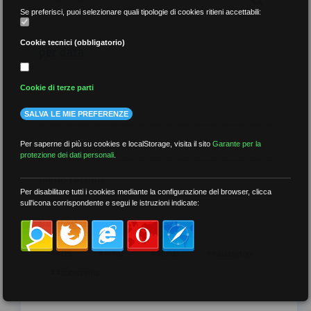
Se preferisci, puoi selezionare quali tipologie di cookies ritieni accettabili:
Cookie tecnici (obbligatorio)
per data
Cookie di terze parti
SALVA LE MIE PREFERENZE
più recenti
Per saperne di più su cookies e localStorage, visita il sito
Garante per la
protezione dei dati personali
.
meno recenti
Per disabilitare tutti i cookies mediante la configurazione del browser, clicca
sull'icona corrispondente e segui le istruzioni indicate:
per tag
##DS
##FGU
##Gilda
##audoizioni
##autonomia