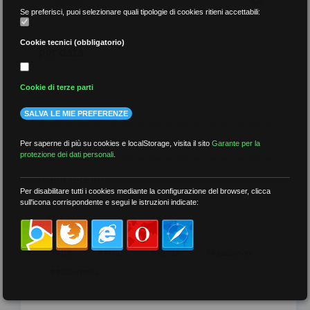
Se preferisci, puoi selezionare quali tipologie di cookies ritieni accettabili:
Cookie tecnici (obbligatorio)
per data
Cookie di terze parti
SALVA LE MIE PREFERENZE
più recenti
Per saperne di più su cookies e localStorage, visita il sito
Garante per la
protezione dei dati personali
.
meno recenti
Per disabilitare tutti i cookies mediante la configurazione del browser, clicca
sull'icona corrispondente e segui le istruzioni indicate:
per tag
##DS
##FGU
##Gilda
##audoizioni
##autonomia