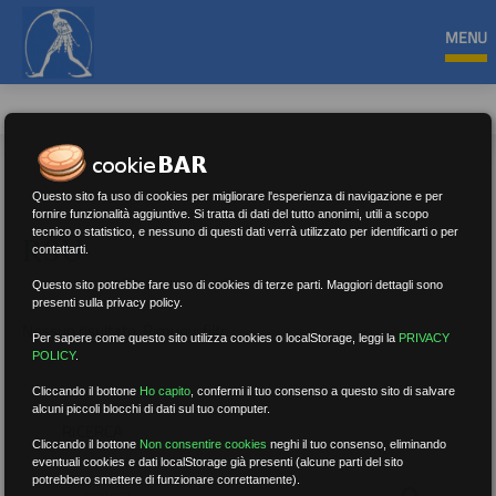
MENU
Questo sito fa uso di cookies per migliorare l'esperienza di navigazione e per
fornire funzionalità aggiuntive. Si tratta di dati del tutto anonimi, utili a scopo
tecnico o statistico, e nessuno di questi dati verrà utilizzato per identificarti o per
RSU
contattarti.
Questo sito potrebbe fare uso di cookies di terze parti. Maggiori dettagli sono
presenti sulla privacy policy.
Nessun risultato.
Rimuovi filtri
Per sapere come questo sito utilizza cookies o localStorage, leggi la
PRIVACY
POLICY
.
Cliccando il bottone
Ho capito
,
confermi il tuo consenso a questo sito di salvare
alcuni piccoli blocchi di dati sul tuo computer.
RICERCA
Cliccando il bottone
Non consentire cookies
neghi il tuo consenso, eliminando
eventuali cookies e dati localStorage già presenti (alcune parti del sito
potrebbero smettere di funzionare correttamente).