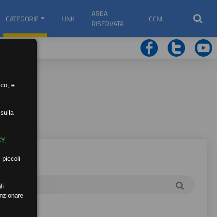
AREA
CATEGORIE
LINK
CCNL
RISERVATA
ico, e
sulla
CY
.
 piccoli
li
unzionare