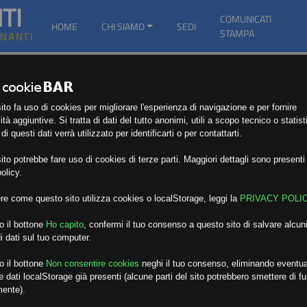
TI
COMUNICATI
HOME
CHI SIAMO
SEDI
STAMPA
GNANTI
to fa uso di cookies per migliorare l'esperienza di navigazione e per fornire
ità aggiuntive. Si tratta di dati del tutto anonimi, utili a scopo tecnico o statist
i questi dati verrà utilizzato per identificarti o per contattarti.
to potrebbe fare uso di cookies di terze parti. Maggiori dettagli sono presenti 
olicy.
re come questo sito utilizza cookies o localStorage, leggi la
PRIVACY POLI
o il bottone
Ho capito
,
confermi il tuo consenso a questo sito di salvare alcuni
i dati sul tuo computer.
o il bottone
Non consentire cookies
neghi il tuo consenso, eliminando eventua
 dati localStorage già presenti (alcune parti del sito potrebbero smettere di f
mente).