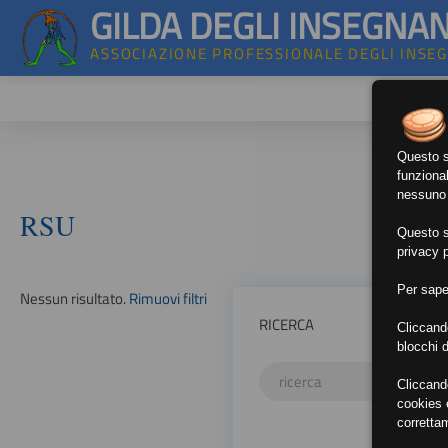
GILDA DEGLI INSEGNAN
ASSOCIAZIONE PROFESSIONALE DEGLI INSE
Questo si
funzional
nessuno d
RSU
Questo si
privacy p
Per sape
Nessun risultato.
Rimuovi filtri
RICERCA
Cliccand
blocchi d
Cliccand
cookies e
corretta