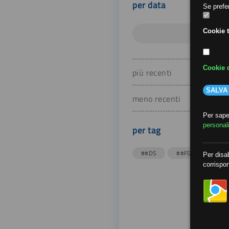
per data
Se prefer
Cookie t
Cookie d
più recenti
SALVA
meno recenti
Per saper
personal
per tag
##DS
##FGU
##Gi
Per disab
corrispon