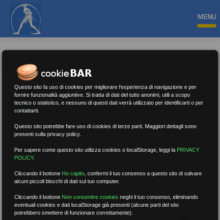
MENU
Questo sito fa uso di cookies per migliorare l'esperienza di navigazione e per
fornire funzionalità aggiuntive. Si tratta di dati del tutto anonimi, utili a scopo
tecnico o statistico, e nessuno di questi dati verrà utilizzato per identificarti o per
RSU
contattarti.
Questo sito potrebbe fare uso di cookies di terze parti. Maggiori dettagli sono
presenti sulla privacy policy.
Nessun risultato.
Rimuovi filtri
Per sapere come questo sito utilizza cookies o localStorage, leggi la
PRIVACY
POLICY
.
Cliccando il bottone
Ho capito
,
confermi il tuo consenso a questo sito di salvare
alcuni piccoli blocchi di dati sul tuo computer.
RICERCA
Cliccando il bottone
Non consentire cookies
neghi il tuo consenso, eliminando
eventuali cookies e dati localStorage già presenti (alcune parti del sito
potrebbero smettere di funzionare correttamente).