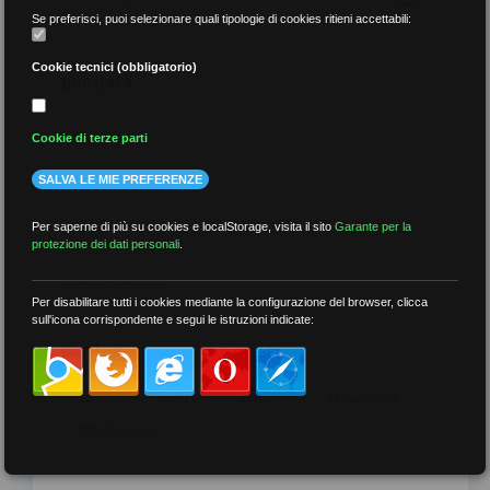
Se preferisci, puoi selezionare quali tipologie di cookies ritieni accettabili:
Cookie tecnici (obbligatorio)
per data
Cookie di terze parti
SALVA LE MIE PREFERENZE
più recenti
Per saperne di più su cookies e localStorage, visita il sito
Garante per la
protezione dei dati personali
.
meno recenti
Per disabilitare tutti i cookies mediante la configurazione del browser, clicca
sull'icona corrispondente e segui le istruzioni indicate:
per tag
##DS
##FGU
##Gilda
##audoizioni
##autonomia