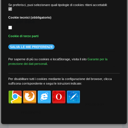
Se preferisci, puoi selezionare quali tipologie di cookies ritieni accettabili:
Cookie tecnici (obbligatorio)
per data
Cookie di terze parti
SALVA LE MIE PREFERENZE
più recenti
Per saperne di più su cookies e localStorage, visita il sito
Garante per la
protezione dei dati personali
.
meno recenti
Per disabilitare tutti i cookies mediante la configurazione del browser, clicca
sull'icona corrispondente e segui le istruzioni indicate:
per tag
##DS
##FGU
##Gilda
##audoizioni
##autonomia