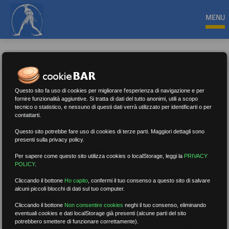
MENU
Questo sito fa uso di cookies per migliorare l'esperienza di navigazione e per
fornire funzionalità aggiuntive. Si tratta di dati del tutto anonimi, utili a scopo
tecnico o statistico, e nessuno di questi dati verrà utilizzato per identificarti o per
RSU
contattarti.
Questo sito potrebbe fare uso di cookies di terze parti. Maggiori dettagli sono
presenti sulla privacy policy.
Nessun risultato.
Rimuovi filtri
Per sapere come questo sito utilizza cookies o localStorage, leggi la
PRIVACY
POLICY
.
Cliccando il bottone
Ho capito
,
confermi il tuo consenso a questo sito di salvare
alcuni piccoli blocchi di dati sul tuo computer.
RICERCA
Cliccando il bottone
Non consentire cookies
neghi il tuo consenso, eliminando
eventuali cookies e dati localStorage già presenti (alcune parti del sito
potrebbero smettere di funzionare correttamente).