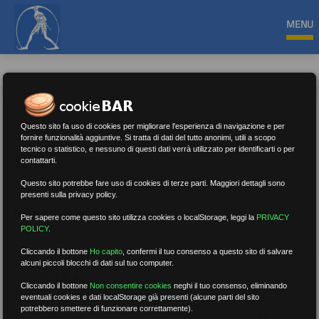
MENU
Questo sito fa uso di cookies per migliorare l'esperienza di navigazione e per
fornire funzionalità aggiuntive. Si tratta di dati del tutto anonimi, utili a scopo
tecnico o statistico, e nessuno di questi dati verrà utilizzato per identificarti o per
RSU
contattarti.
Questo sito potrebbe fare uso di cookies di terze parti. Maggiori dettagli sono
presenti sulla privacy policy.
Nessun risultato.
Rimuovi filtri
Per sapere come questo sito utilizza cookies o localStorage, leggi la
PRIVACY
POLICY
.
Cliccando il bottone
Ho capito
,
confermi il tuo consenso a questo sito di salvare
alcuni piccoli blocchi di dati sul tuo computer.
RICERCA
Cliccando il bottone
Non consentire cookies
neghi il tuo consenso, eliminando
eventuali cookies e dati localStorage già presenti (alcune parti del sito
potrebbero smettere di funzionare correttamente).