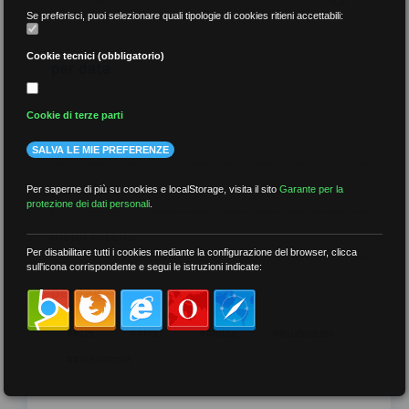
Se preferisci, puoi selezionare quali tipologie di cookies ritieni accettabili:
Cookie tecnici (obbligatorio)
per data
Cookie di terze parti
SALVA LE MIE PREFERENZE
più recenti
Per saperne di più su cookies e localStorage, visita il sito
Garante per la
protezione dei dati personali
.
meno recenti
Per disabilitare tutti i cookies mediante la configurazione del browser, clicca
sull'icona corrispondente e segui le istruzioni indicate:
per tag
##DS
##FGU
##Gilda
##audoizioni
##autonomia