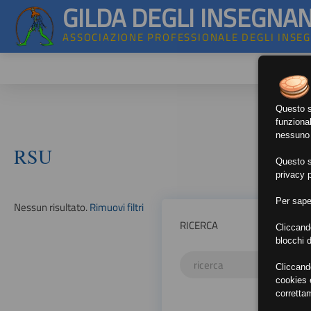
GILDA DEGLI INSEGNAN
ASSOCIAZIONE PROFESSIONALE DEGLI INSE
Questo si
funzional
nessuno d
RSU
Questo si
privacy p
Per sape
Nessun risultato.
Rimuovi filtri
RICERCA
Cliccand
blocchi d
Cliccand
cookies e
corretta