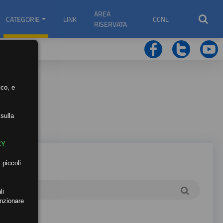
AREA
CATEGORIE
LINK
CCNL
RISERVATA
ico, e
sulla
CY
.
 piccoli
li
unzionare