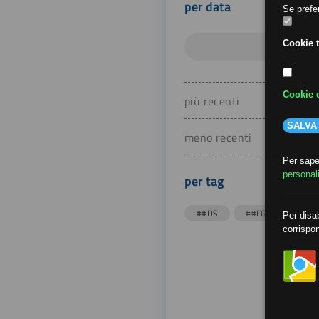
per data
Se prefer
Cookie t
Cookie d
più recenti
SALVA
meno recenti
Per saper
personal
per tag
##DS
##FGU
##Gi
Per disab
corrispon