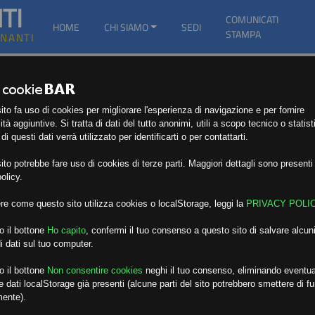
TI
COMUNICATI
HOME
CHI SIAMO
SEDI
STAMPA
GNANTI
to fa uso di cookies per migliorare l'esperienza di navigazione e per fornire
ità aggiuntive. Si tratta di dati del tutto anonimi, utili a scopo tecnico o statist
i questi dati verrà utilizzato per identificarti o per contattarti.
to potrebbe fare uso di cookies di terze parti. Maggiori dettagli sono presenti 
olicy.
re come questo sito utilizza cookies o localStorage, leggi la
PRIVACY POLI
o il bottone
Ho capito
,
confermi il tuo consenso a questo sito di salvare alcuni
i dati sul tuo computer.
o il bottone
Non consentire cookies
neghi il tuo consenso, eliminando eventua
 dati localStorage già presenti (alcune parti del sito potrebbero smettere di f
mente).