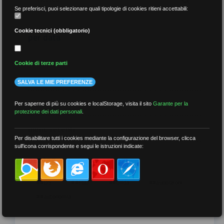
Se preferisci, puoi selezionare quali tipologie di cookies ritieni accettabili:
Cookie tecnici (obbligatorio)
per data
Cookie di terze parti
SALVA LE MIE PREFERENZE
più recenti
Per saperne di più su cookies e localStorage, visita il sito
Garante per la
protezione dei dati personali
.
meno recenti
Per disabilitare tutti i cookies mediante la configurazione del browser, clicca
sull'icona corrispondente e segui le istruzioni indicate:
per tag
##DS
##FGU
##Gilda
##audoizioni
##autonomia