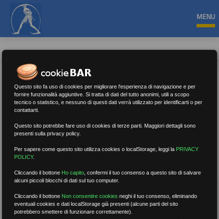
MENU
Questo sito fa uso di cookies per migliorare l'esperienza di navigazione e per
fornire funzionalità aggiuntive. Si tratta di dati del tutto anonimi, utili a scopo
tecnico o statistico, e nessuno di questi dati verrà utilizzato per identificarti o per
RSU
contattarti.
Questo sito potrebbe fare uso di cookies di terze parti. Maggiori dettagli sono
presenti sulla privacy policy.
Nessun risultato.
Rimuovi filtri
Per sapere come questo sito utilizza cookies o localStorage, leggi la
PRIVACY
POLICY
.
Cliccando il bottone
Ho capito
,
confermi il tuo consenso a questo sito di salvare
alcuni piccoli blocchi di dati sul tuo computer.
RICERCA
Cliccando il bottone
Non consentire cookies
neghi il tuo consenso, eliminando
eventuali cookies e dati localStorage già presenti (alcune parti del sito
potrebbero smettere di funzionare correttamente).