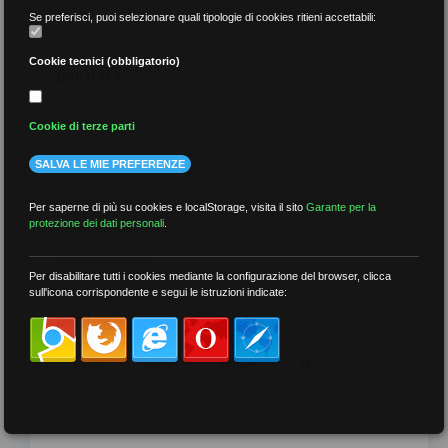
Se preferisci, puoi selezionare quali tipologie di cookies ritieni accettabili:
Cookie tecnici (obbligatorio)
per data
Cookie di terze parti
SALVA LE MIE PREFERENZE
più recenti
Per saperne di più su cookies e localStorage, visita il sito
Garante per la
protezione dei dati personali
.
meno recenti
Per disabilitare tutti i cookies mediante la configurazione del browser, clicca
sull'icona corrispondente e segui le istruzioni indicate:
per tag
##DS
##FGU
##Gilda
##audoizioni
##autonomia