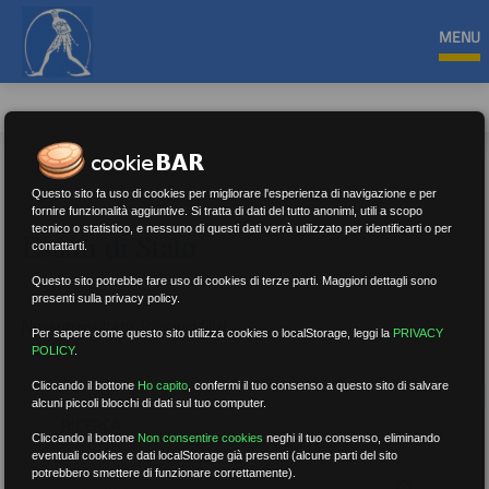
MENU
Questo sito fa uso di cookies per migliorare l'esperienza di navigazione e per
fornire funzionalità aggiuntive. Si tratta di dati del tutto anonimi, utili a scopo
tecnico o statistico, e nessuno di questi dati verrà utilizzato per identificarti o per
Esami di Stato
contattarti.
Questo sito potrebbe fare uso di cookies di terze parti. Maggiori dettagli sono
presenti sulla privacy policy.
Nessun risultato.
Rimuovi filtri
Per sapere come questo sito utilizza cookies o localStorage, leggi la
PRIVACY
POLICY
.
Cliccando il bottone
Ho capito
,
confermi il tuo consenso a questo sito di salvare
alcuni piccoli blocchi di dati sul tuo computer.
RICERCA
Cliccando il bottone
Non consentire cookies
neghi il tuo consenso, eliminando
eventuali cookies e dati localStorage già presenti (alcune parti del sito
potrebbero smettere di funzionare correttamente).