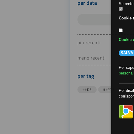
per data
Se prefer
Cookie t
Cookie d
più recenti
SALVA
meno recenti
Per saper
personal
per tag
##DS
##FGU
##Gi
Per disab
corrispon