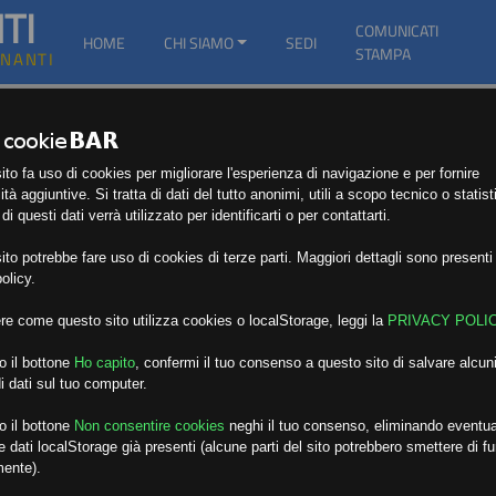
TI
COMUNICATI
HOME
CHI SIAMO
SEDI
STAMPA
GNANTI
to fa uso di cookies per migliorare l'esperienza di navigazione e per fornire
ità aggiuntive. Si tratta di dati del tutto anonimi, utili a scopo tecnico o statist
i questi dati verrà utilizzato per identificarti o per contattarti.
to potrebbe fare uso di cookies di terze parti. Maggiori dettagli sono presenti 
olicy.
re come questo sito utilizza cookies o localStorage, leggi la
PRIVACY POLI
o il bottone
Ho capito
,
confermi il tuo consenso a questo sito di salvare alcuni
i dati sul tuo computer.
o il bottone
Non consentire cookies
neghi il tuo consenso, eliminando eventua
 dati localStorage già presenti (alcune parti del sito potrebbero smettere di f
mente).