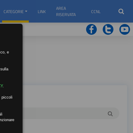
AREA
CATEGORIE
LINK
CCNL
RISERVATA
ico, e
sulla
CY
.
 piccoli
li
unzionare