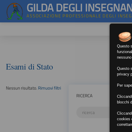
GILDA DEGLI INSEGNAN
ASSOCIAZIONE PROFESSIONALE DEGLI INSE
Questo si
funzional
nessuno d
Esami di Stato
Questo si
privacy p
Per sape
Nessun risultato.
Rimuovi filtri
RICERCA
Cliccand
blocchi d
Cliccand
cookies e
corretta