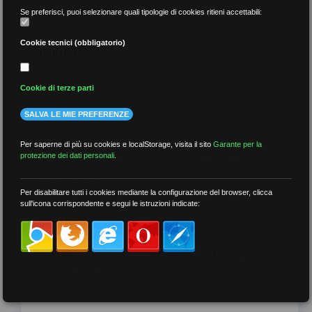
Se preferisci, puoi selezionare quali tipologie di cookies ritieni accettabili:
Cookie tecnici (obbligatorio)
per data
Cookie di terze parti
SALVA LE MIE PREFERENZE
più recenti
Per saperne di più su cookies e localStorage, visita il sito
Garante per la
protezione dei dati personali
.
meno recenti
Per disabilitare tutti i cookies mediante la configurazione del browser, clicca
sull'icona corrispondente e segui le istruzioni indicate:
per tag
##DS
##FGU
##Gilda
##audoizioni
##autonomia