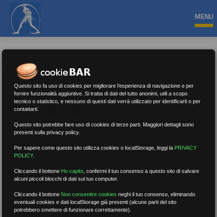
MENU
Questo sito fa uso di cookies per migliorare l'esperienza di navigazione e per
fornire funzionalità aggiuntive. Si tratta di dati del tutto anonimi, utili a scopo
tecnico o statistico, e nessuno di questi dati verrà utilizzato per identificarti o per
Esami di Stato
contattarti.
Questo sito potrebbe fare uso di cookies di terze parti. Maggiori dettagli sono
presenti sulla privacy policy.
Nessun risultato.
Rimuovi filtri
Per sapere come questo sito utilizza cookies o localStorage, leggi la
PRIVACY
POLICY
.
Cliccando il bottone
Ho capito
,
confermi il tuo consenso a questo sito di salvare
alcuni piccoli blocchi di dati sul tuo computer.
RICERCA
Cliccando il bottone
Non consentire cookies
neghi il tuo consenso, eliminando
eventuali cookies e dati localStorage già presenti (alcune parti del sito
potrebbero smettere di funzionare correttamente).