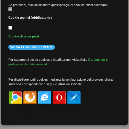
Se preferisci, puoi selezionare quali tipologie di cookies ritieni accettabili:
Cookie tecnici (obbligatorio)
per data
Cookie di terze parti
SALVA LE MIE PREFERENZE
più recenti
Per saperne di più su cookies e localStorage, visita il sito
Garante per la
protezione dei dati personali
.
meno recenti
Per disabilitare tutti i cookies mediante la configurazione del browser, clicca
sull'icona corrispondente e segui le istruzioni indicate:
per tag
##DS
##FGU
##Gilda
##audoizioni
##autonomia