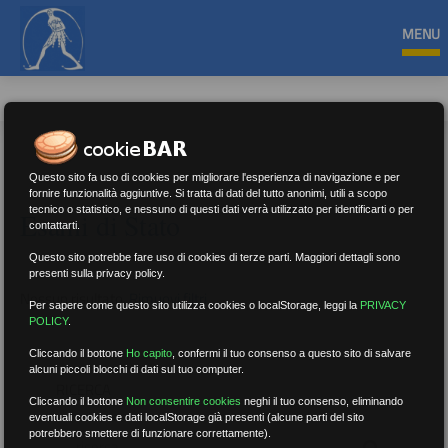
MENU
Questo sito fa uso di cookies per migliorare l'esperienza di navigazione e per
fornire funzionalità aggiuntive. Si tratta di dati del tutto anonimi, utili a scopo
tecnico o statistico, e nessuno di questi dati verrà utilizzato per identificarti o per
Esami di Stato
contattarti.
Questo sito potrebbe fare uso di cookies di terze parti. Maggiori dettagli sono
presenti sulla privacy policy.
Nessun risultato.
Rimuovi filtri
Per sapere come questo sito utilizza cookies o localStorage, leggi la
PRIVACY
POLICY
.
Cliccando il bottone
Ho capito
,
confermi il tuo consenso a questo sito di salvare
alcuni piccoli blocchi di dati sul tuo computer.
RICERCA
Cliccando il bottone
Non consentire cookies
neghi il tuo consenso, eliminando
eventuali cookies e dati localStorage già presenti (alcune parti del sito
potrebbero smettere di funzionare correttamente).