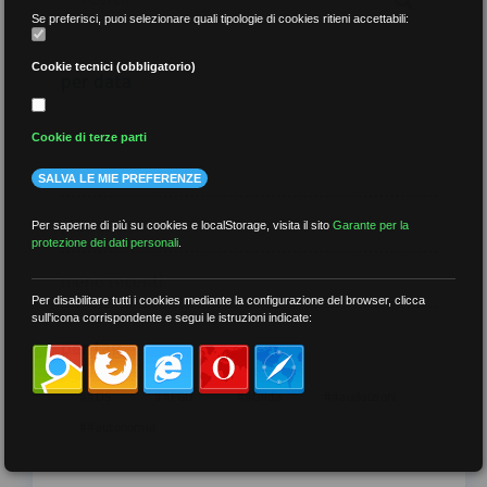
Se preferisci, puoi selezionare quali tipologie di cookies ritieni accettabili:
Cookie tecnici (obbligatorio)
per data
Cookie di terze parti
SALVA LE MIE PREFERENZE
più recenti
Per saperne di più su cookies e localStorage, visita il sito
Garante per la
protezione dei dati personali
.
meno recenti
Per disabilitare tutti i cookies mediante la configurazione del browser, clicca
sull'icona corrispondente e segui le istruzioni indicate:
per tag
##DS
##FGU
##Gilda
##audoizioni
##autonomia