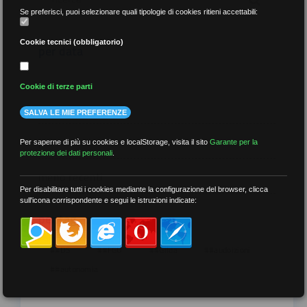
Se preferisci, puoi selezionare quali tipologie di cookies ritieni accettabili:
Cookie tecnici (obbligatorio)
per data
Cookie di terze parti
SALVA LE MIE PREFERENZE
più recenti
Per saperne di più su cookies e localStorage, visita il sito
Garante per la
protezione dei dati personali
.
meno recenti
Per disabilitare tutti i cookies mediante la configurazione del browser, clicca
sull'icona corrispondente e segui le istruzioni indicate:
per tag
##DS
##FGU
##Gilda
##audoizioni
##autonomia