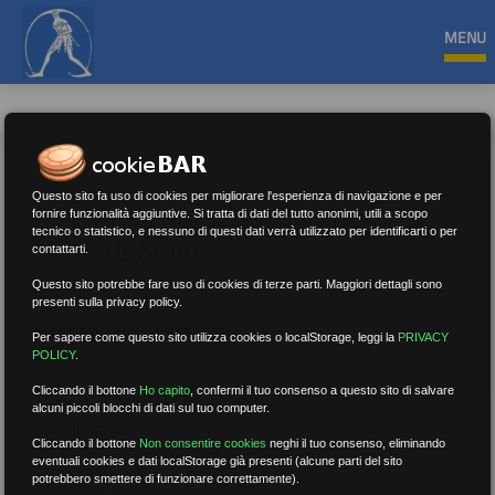
MENU
Questo sito fa uso di cookies per migliorare l'esperienza di navigazione e per
fornire funzionalità aggiuntive. Si tratta di dati del tutto anonimi, utili a scopo
tecnico o statistico, e nessuno di questi dati verrà utilizzato per identificarti o per
Esami di Stato
contattarti.
Questo sito potrebbe fare uso di cookies di terze parti. Maggiori dettagli sono
presenti sulla privacy policy.
Nessun risultato.
Rimuovi filtri
Per sapere come questo sito utilizza cookies o localStorage, leggi la
PRIVACY
POLICY
.
Cliccando il bottone
Ho capito
,
confermi il tuo consenso a questo sito di salvare
alcuni piccoli blocchi di dati sul tuo computer.
RICERCA
Cliccando il bottone
Non consentire cookies
neghi il tuo consenso, eliminando
eventuali cookies e dati localStorage già presenti (alcune parti del sito
potrebbero smettere di funzionare correttamente).