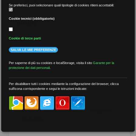
Se preferisci, puoi selezionare quali tipologie di cookies ritieni accettabili:
Cookie tecnici (obbligatorio)
per data
Cookie di terze parti
SALVA LE MIE PREFERENZE
più recenti
Per saperne di più su cookies e localStorage, visita il sito
Garante per la
protezione dei dati personali
.
meno recenti
Per disabilitare tutti i cookies mediante la configurazione del browser, clicca
sull'icona corrispondente e segui le istruzioni indicate:
per tag
##DS
##FGU
##Gilda
##audoizioni
##autonomia