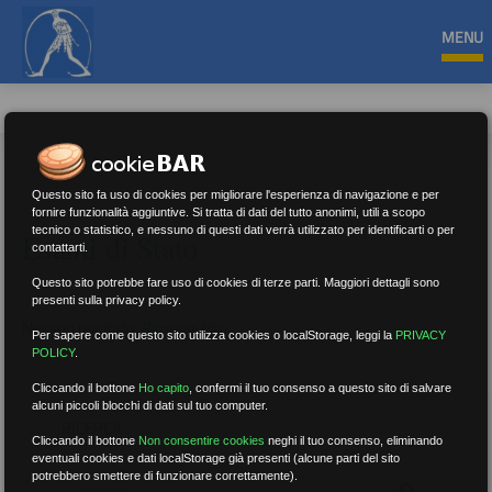
MENU
Questo sito fa uso di cookies per migliorare l'esperienza di navigazione e per
fornire funzionalità aggiuntive. Si tratta di dati del tutto anonimi, utili a scopo
tecnico o statistico, e nessuno di questi dati verrà utilizzato per identificarti o per
Esami di Stato
contattarti.
Questo sito potrebbe fare uso di cookies di terze parti. Maggiori dettagli sono
presenti sulla privacy policy.
Nessun risultato.
Rimuovi filtri
Per sapere come questo sito utilizza cookies o localStorage, leggi la
PRIVACY
POLICY
.
Cliccando il bottone
Ho capito
,
confermi il tuo consenso a questo sito di salvare
alcuni piccoli blocchi di dati sul tuo computer.
RICERCA
Cliccando il bottone
Non consentire cookies
neghi il tuo consenso, eliminando
eventuali cookies e dati localStorage già presenti (alcune parti del sito
potrebbero smettere di funzionare correttamente).