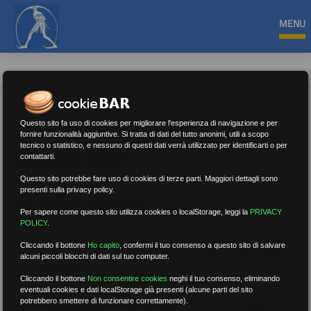
MENU
Questo sito fa uso di cookies per migliorare l'esperienza di navigazione e per
fornire funzionalità aggiuntive. Si tratta di dati del tutto anonimi, utili a scopo
tecnico o statistico, e nessuno di questi dati verrà utilizzato per identificarti o per
Esami di Stato
contattarti.
Questo sito potrebbe fare uso di cookies di terze parti. Maggiori dettagli sono
presenti sulla privacy policy.
Nessun risultato.
Rimuovi filtri
Per sapere come questo sito utilizza cookies o localStorage, leggi la
PRIVACY
POLICY
.
Cliccando il bottone
Ho capito
,
confermi il tuo consenso a questo sito di salvare
alcuni piccoli blocchi di dati sul tuo computer.
RICERCA
Cliccando il bottone
Non consentire cookies
neghi il tuo consenso, eliminando
eventuali cookies e dati localStorage già presenti (alcune parti del sito
potrebbero smettere di funzionare correttamente).