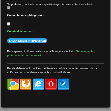
Se preferisci, puoi selezionare quali tipologie di cookies ritieni accettabili:
Cookie tecnici (obbligatorio)
per data
Cookie di terze parti
SALVA LE MIE PREFERENZE
più recenti
Per saperne di più su cookies e localStorage, visita il sito
Garante per la
protezione dei dati personali
.
meno recenti
Per disabilitare tutti i cookies mediante la configurazione del browser, clicca
sull'icona corrispondente e segui le istruzioni indicate:
per tag
##DS
##FGU
##Gilda
##audoizioni
##autonomia