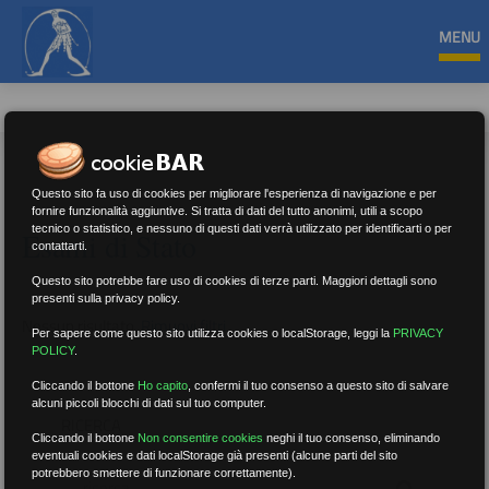
MENU
Questo sito fa uso di cookies per migliorare l'esperienza di navigazione e per
fornire funzionalità aggiuntive. Si tratta di dati del tutto anonimi, utili a scopo
tecnico o statistico, e nessuno di questi dati verrà utilizzato per identificarti o per
Esami di Stato
contattarti.
Questo sito potrebbe fare uso di cookies di terze parti. Maggiori dettagli sono
presenti sulla privacy policy.
Nessun risultato.
Rimuovi filtri
Per sapere come questo sito utilizza cookies o localStorage, leggi la
PRIVACY
POLICY
.
Cliccando il bottone
Ho capito
,
confermi il tuo consenso a questo sito di salvare
alcuni piccoli blocchi di dati sul tuo computer.
RICERCA
Cliccando il bottone
Non consentire cookies
neghi il tuo consenso, eliminando
eventuali cookies e dati localStorage già presenti (alcune parti del sito
potrebbero smettere di funzionare correttamente).