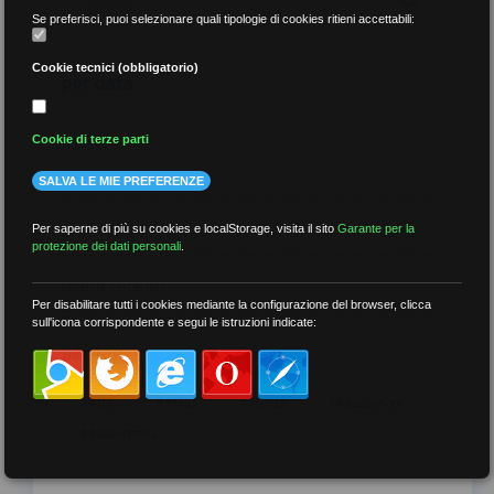
Se preferisci, puoi selezionare quali tipologie di cookies ritieni accettabili:
Cookie tecnici (obbligatorio)
per data
Cookie di terze parti
SALVA LE MIE PREFERENZE
più recenti
Per saperne di più su cookies e localStorage, visita il sito
Garante per la
protezione dei dati personali
.
meno recenti
Per disabilitare tutti i cookies mediante la configurazione del browser, clicca
sull'icona corrispondente e segui le istruzioni indicate:
per tag
##DS
##FGU
##Gilda
##audoizioni
##autonomia