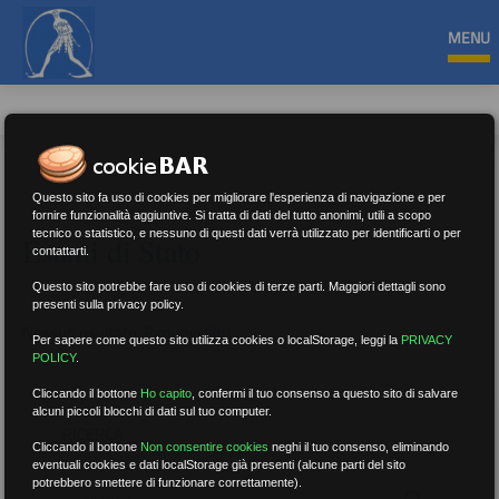
MENU
Questo sito fa uso di cookies per migliorare l'esperienza di navigazione e per
fornire funzionalità aggiuntive. Si tratta di dati del tutto anonimi, utili a scopo
tecnico o statistico, e nessuno di questi dati verrà utilizzato per identificarti o per
Esami di Stato
contattarti.
Questo sito potrebbe fare uso di cookies di terze parti. Maggiori dettagli sono
presenti sulla privacy policy.
Nessun risultato.
Rimuovi filtri
Per sapere come questo sito utilizza cookies o localStorage, leggi la
PRIVACY
POLICY
.
Cliccando il bottone
Ho capito
,
confermi il tuo consenso a questo sito di salvare
alcuni piccoli blocchi di dati sul tuo computer.
RICERCA
Cliccando il bottone
Non consentire cookies
neghi il tuo consenso, eliminando
eventuali cookies e dati localStorage già presenti (alcune parti del sito
potrebbero smettere di funzionare correttamente).