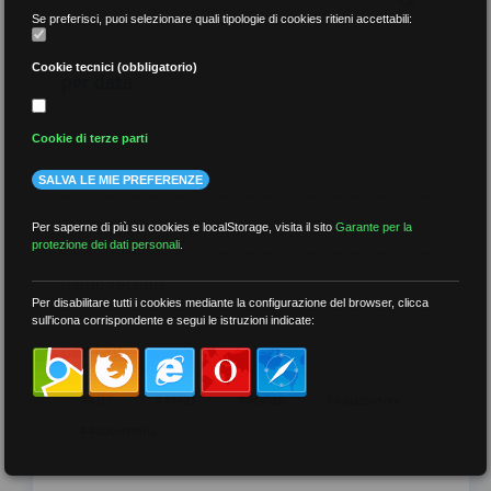
Se preferisci, puoi selezionare quali tipologie di cookies ritieni accettabili:
Cookie tecnici (obbligatorio)
per data
Cookie di terze parti
SALVA LE MIE PREFERENZE
più recenti
Per saperne di più su cookies e localStorage, visita il sito
Garante per la
protezione dei dati personali
.
meno recenti
Per disabilitare tutti i cookies mediante la configurazione del browser, clicca
sull'icona corrispondente e segui le istruzioni indicate:
per tag
##DS
##FGU
##Gilda
##audoizioni
##autonomia