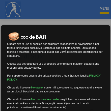
MENU
Questo sito fa uso di cookies per migliorare l'esperienza di navigazione e per
fornire funzionalità aggiuntive. Si tratta di dati del tutto anonimi, utili a scopo
tecnico o statistico, e nessuno di questi dati verrà utilizzato per identificarti o per
Esami di Stato
contattarti.
Questo sito potrebbe fare uso di cookies di terze parti. Maggiori dettagli sono
presenti sulla privacy policy.
Nessun risultato.
Rimuovi filtri
Per sapere come questo sito utilizza cookies o localStorage, leggi la
PRIVACY
POLICY
.
Cliccando il bottone
Ho capito
,
confermi il tuo consenso a questo sito di salvare
alcuni piccoli blocchi di dati sul tuo computer.
RICERCA
Cliccando il bottone
Non consentire cookies
neghi il tuo consenso, eliminando
eventuali cookies e dati localStorage già presenti (alcune parti del sito
potrebbero smettere di funzionare correttamente).