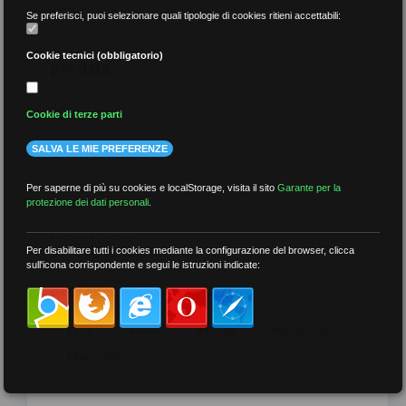
Se preferisci, puoi selezionare quali tipologie di cookies ritieni accettabili:
Cookie tecnici (obbligatorio)
per data
Cookie di terze parti
SALVA LE MIE PREFERENZE
più recenti
Per saperne di più su cookies e localStorage, visita il sito
Garante per la
protezione dei dati personali
.
meno recenti
Per disabilitare tutti i cookies mediante la configurazione del browser, clicca
sull'icona corrispondente e segui le istruzioni indicate:
per tag
##DS
##FGU
##Gilda
##audoizioni
##autonomia