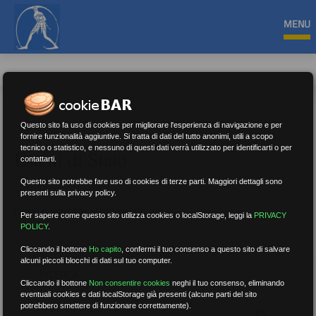
MENU
Questo sito fa uso di cookies per migliorare l'esperienza di navigazione e per
fornire funzionalità aggiuntive. Si tratta di dati del tutto anonimi, utili a scopo
tecnico o statistico, e nessuno di questi dati verrà utilizzato per identificarti o per
Esami di Stato
contattarti.
Questo sito potrebbe fare uso di cookies di terze parti. Maggiori dettagli sono
presenti sulla privacy policy.
Nessun risultato.
Rimuovi filtri
Per sapere come questo sito utilizza cookies o localStorage, leggi la
PRIVACY
POLICY
.
Cliccando il bottone
Ho capito
,
confermi il tuo consenso a questo sito di salvare
alcuni piccoli blocchi di dati sul tuo computer.
RICERCA
Cliccando il bottone
Non consentire cookies
neghi il tuo consenso, eliminando
eventuali cookies e dati localStorage già presenti (alcune parti del sito
potrebbero smettere di funzionare correttamente).