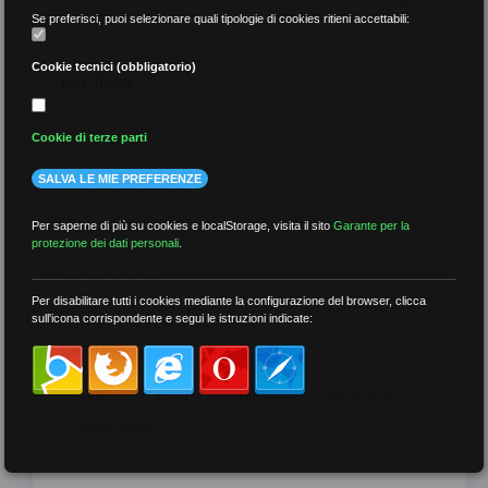
Se preferisci, puoi selezionare quali tipologie di cookies ritieni accettabili:
Cookie tecnici (obbligatorio)
per data
Cookie di terze parti
SALVA LE MIE PREFERENZE
più recenti
Per saperne di più su cookies e localStorage, visita il sito
Garante per la
protezione dei dati personali
.
meno recenti
Per disabilitare tutti i cookies mediante la configurazione del browser, clicca
sull'icona corrispondente e segui le istruzioni indicate:
per tag
##DS
##FGU
##Gilda
##audoizioni
##autonomia